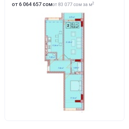
2
от ‍6 064 657 сом
от
‍83 077 сом
за м