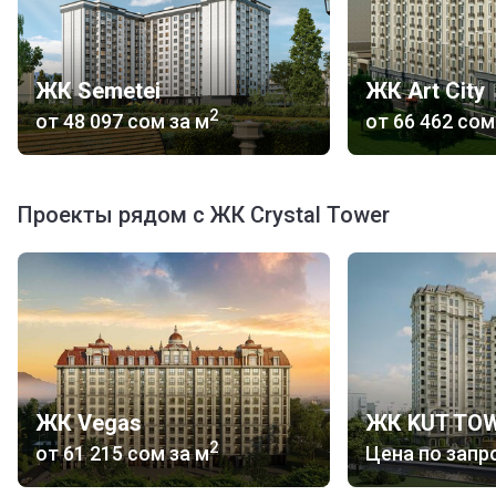
ЖК Semetei
ЖК Art City
2
от
‍48 097 сом
за м
от
‍66 462 сом
Проекты рядом с ЖК Crystal Tower
ЖК Vegas
ЖК KUT TO
2
от
‍61 215 сом
за м
Цена по запр