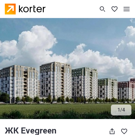
1
/
4
ЖК Evegreen