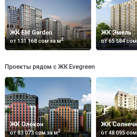
ЖК Elif Garden
ЖК Эмель
2
от
‍131 168 сом
за м
от
‍65 584 сом
Проекты рядом с ЖК Evegreen
ЖК Олокон
ЖК Солнеч
2
от
‍83 073 сом
за м
от
‍48 095 сом