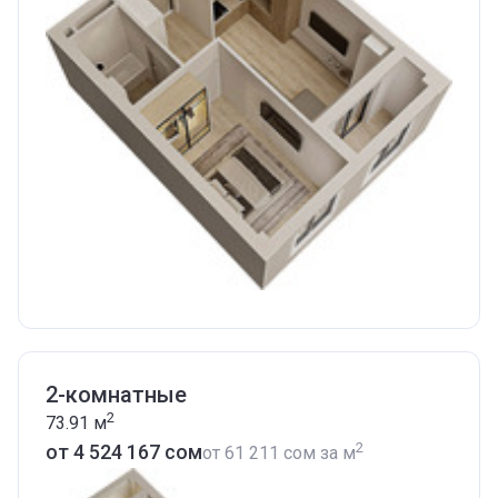
2-комнатные
2
73.91
м
2
от ‍4 524 167 сом
от
‍61 211 сом
за м