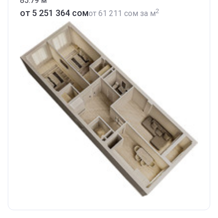
85.79
м
2
от ‍5 251 364 сом
от
‍61 211 сом
за м