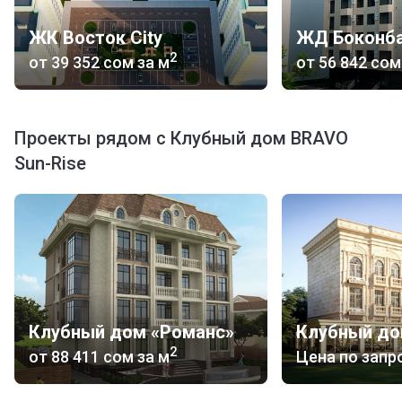
ЖК Восток City
ЖД Боконб
2
от
‍39 352 сом
за м
от
‍56 842 сом
Проекты рядом с Клубный дом BRAVO
Sun-Rise
Клубный дом «Романс»
2
от
‍88 411 сом
за м
Цена по запр