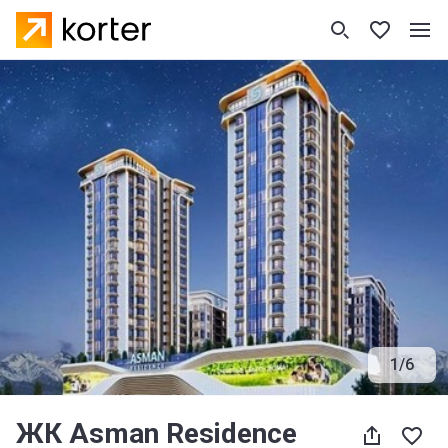
1
/
6
ЖК Asman Residence