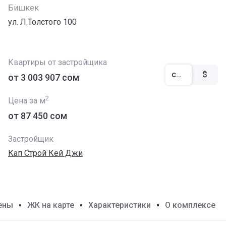
Бишкек
ул. Л.Толстого 100
Квартиры от застройщика
сом
$
от ‍3 003 907 сом
2
Цена за м
от ‍87 450 сом
Застройщик
Кап Строй Кей Джи
ены
ЖК на карте
Характеристики
О комплексе