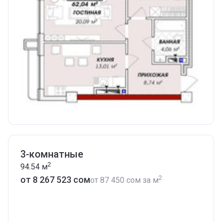
3-комнатные
2
94.54
м
2
от ‍8 267 523 сом
от
‍87 450 сом
за м