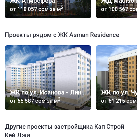
ЖК Атмосфера
ЖД Madiso
2
от
‍118 057 сом
за м
от
‍100 567 с
Проекты рядом с ЖК Asman Residence
ЖК по ул. Исанова - Линейная
ЖК по ул. Ч
2
от
‍65 587 сом
за м
от
‍61 215 сом
Другие проекты застройщика Кап Строй
Кей Джи