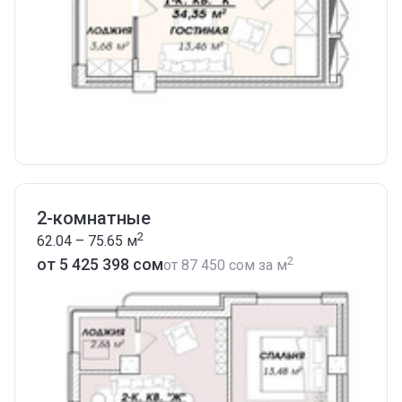
2-комнатные
2
62.04 – 75.65
м
2
от ‍5 425 398 сом
от
‍87 450 сом
за м