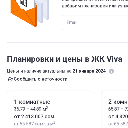
добавим планировки или узнае
Планировки и цены в ЖК Viva
Цены и наличие актуальны на
21 января 2024
Сообщить о неточности
1-комнатные
2-ком
2
36.79 – 44.89
м
65.87 – 7
от ‍2 413 007 сом
от ‍4 32
2
от
‍65 587 сом
за м
от
‍65 58