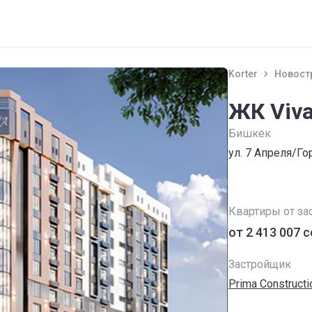
Korter
Новост
ЖК Viv
Бишкек
ул. 7 Апреля/Го
Квартиры от за
от ‍2 413 007 
Застройщик
Prima Constructi