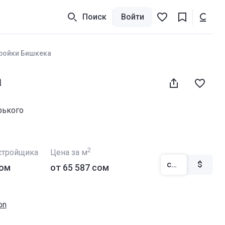
Поиск
Войти
ройки Бишкека
a
рького
2
стройщика
Цена за м
сом
$
сом
от ‍65 587 сом
on