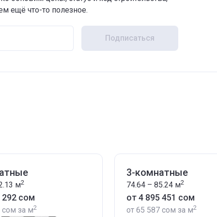
м ещё что-то полезное.
Подписаться
натные
3-комнатные
2
2
2.13
м
74.64 – 85.24
м
0 292 сом
от ‍4 895 451 сом
2
2
7 сом
за м
от
‍65 587 сом
за м