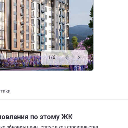
1
/
6
стики
новления по этому ЖК
о обновим цены, статус и ход строительства,