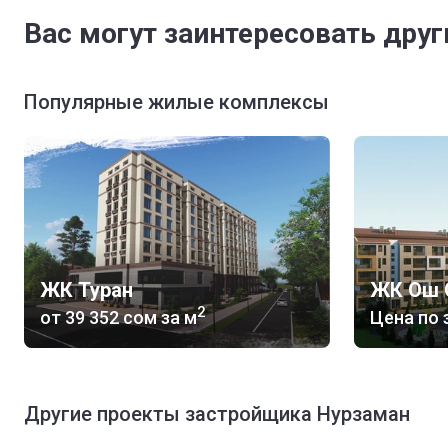
Вас могут заинтересовать дру
Популярные жилые комплексы
ЖК Туран
ЖК Ош 
2
от
‍39 352 сом
за м
Цена по 
Другие проекты застройщика Нурзаман