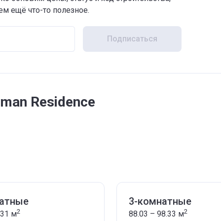
м ещё что-то полезное.
Подписаться
man Residence
натные
3-комнатные
2
2
.31
м
88.03 – 98.33
м