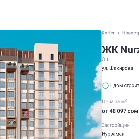
Korter
Новост
ЖК Nur
Ош
ул. Шакирова
1 дом строи
2
Цена за м
от ‍48 097 сом
Застройщик
Нурзаман