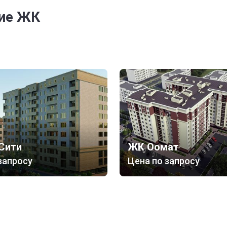
гие ЖК
Сити
ЖК Оомат
запросу
Цена по запросу