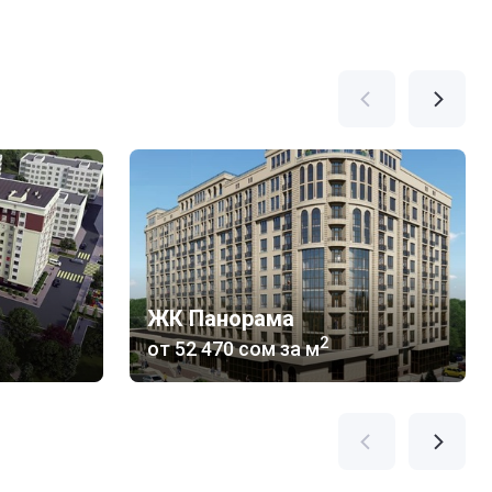
ЖК Панорама
2
от
‍52 470 сом
за м