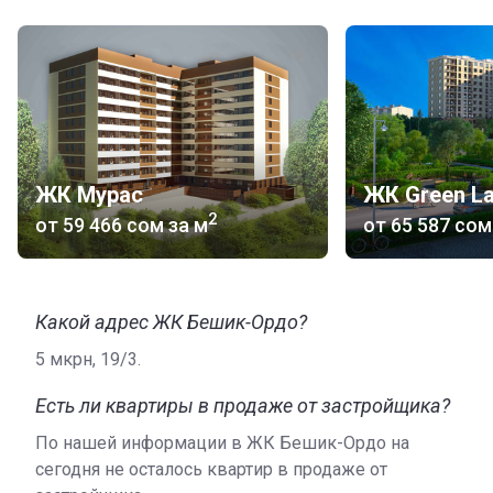
ЖК Мурас
ЖК Green L
2
от
‍59 466 сом
за м
от
‍65 587 сом
Какой адрес ЖК Бешик-Ордо?
5 мкрн, 19/3.
Есть ли квартиры в продаже от застройщика?
По нашей информации в ЖК Бешик-Ордо на
сегодня не осталось квартир в продаже от