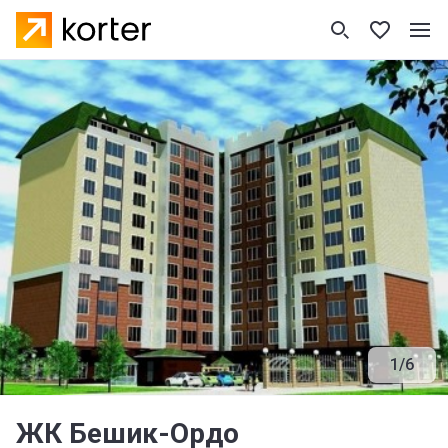
1
/
6
ЖК Бешик-Ордо