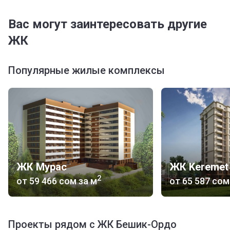
Вас могут заинтересовать другие
ЖК
Популярные жилые комплексы
ЖК Мурас
ЖК Keremet 
2
от
‍59 466 сом
за м
от
‍65 587 сом
Проекты рядом с ЖК Бешик-Ордо