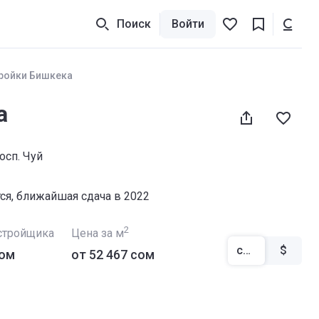
Поиск
Войти
ройки Бишкека
а
осп. Чуй
тся, ближайшая сдача в 2022
2
стройщика
Цена за м
сом
$
сом
от ‍52 467 сом