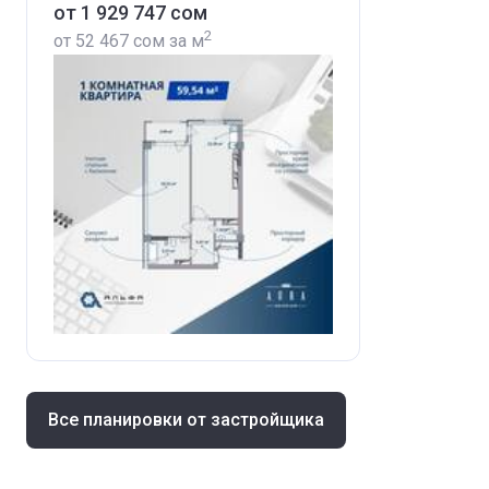
от ‍1 929 747 сом
2
от
‍52 467 сом
за м
Все планировки от застройщика