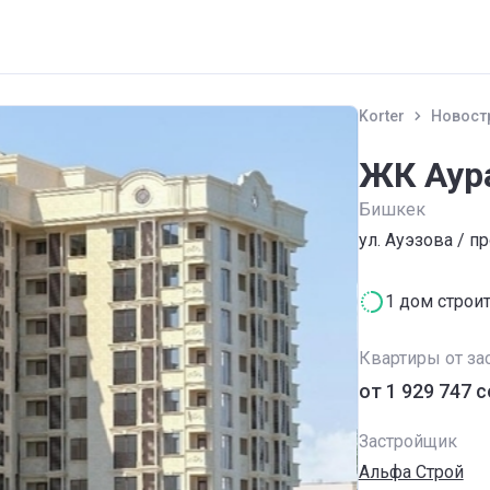
Korter
Новост
ЖК Аур
Бишкек
ул. Ауэзова / пр
1 дом строи
Квартиры от за
от ‍1 929 747 
Застройщик
Альфа Строй