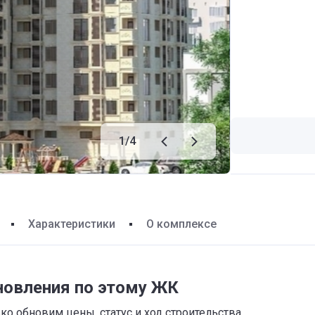
1
/
4
Характеристики
О комплексе
новления по этому ЖК
о обновим цены, статус и ход строительства,