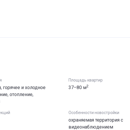
я
Площадь квартир
2
, горячее и холодное
37–80 м
ие, отопление,
я
екций
Особенности новостройки
охраняемая территория с
видеонаблюдением