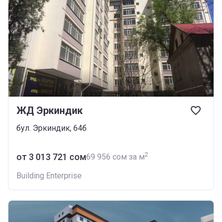
ЖД Эркиндик
бул. Эркиндик, 64б
2
от ‍3 013 721 сом
‍69 956 сом за м
Building Enterprise