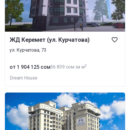
ЖД Керемет (ул. Курчатова)
ул. Курчатова, 73
2
от ‍1 904 125 сом
‍56 839 сом за м
Dream House