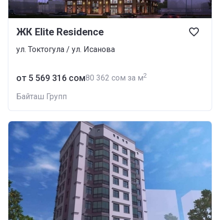
ЖК Elite Residence
ул. Токтогула / ул. Исанова
2
от ‍5 569 316 сом
‍80 362 сом за м
Байташ Групп