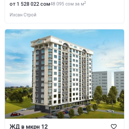
2
от ‍1 528 022 сом
‍48 095 сом за м
Ихсан Строй
ЖД в мкрн 12