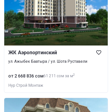
ЖК Аэропортинский
ул. Ажыбек Баатыра / ул. Шота Руставели
2
от ‍2 668 836 сом
‍61 211 сом за м
Нур Строй Монтаж