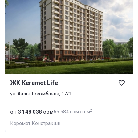
ЖК Keremet Life
ул. Аалы Токомбаева, 17/1
2
от ‍3 148 038 сом
‍65 584 сом за м
Керемет Констракшн