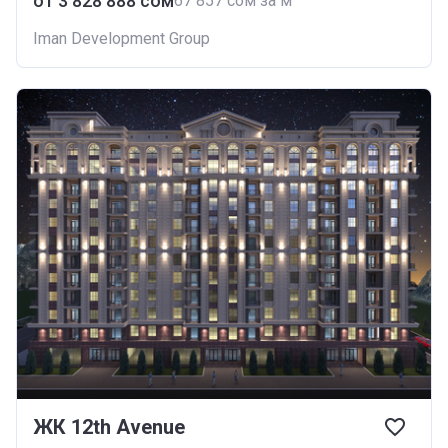
от ‍3 828 888 сом
‍67 857 сом за м
Iman Development Group
ЖК 12th Аvenue