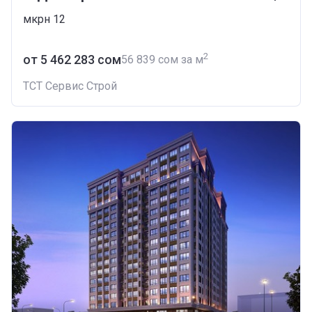
мкрн 12
2
от ‍5 462 283 сом
‍56 839 сом за м
ТСТ Сервис Строй