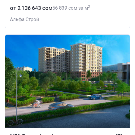
2
от ‍2 136 643 сом
‍56 839 сом за м
Альфа Строй