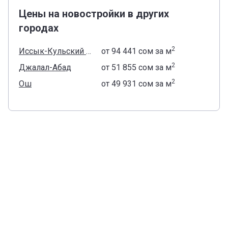
Цены на новостройки в других
городах
2
Иссык-Кульский район
от
‍94 441 сом
за м
2
Джалал-Абад
от
‍51 855 сом
за м
2
Ош
от
‍49 931 сом
за м