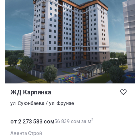
ЖД Карпинка
ул. Суюнбаева / ул. Фрунзе
2
от ‍2 273 583 сом
‍56 839 сом за м
Авента Строй