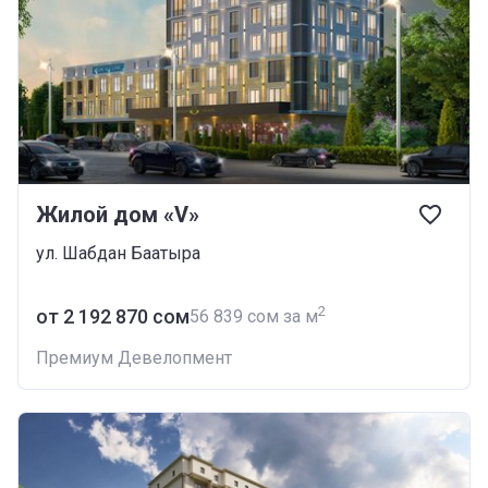
Жилой дом «V»
ул. Шабдан Баатыра
2
от ‍2 192 870 сом
‍56 839 сом за м
Премиум Девелопмент