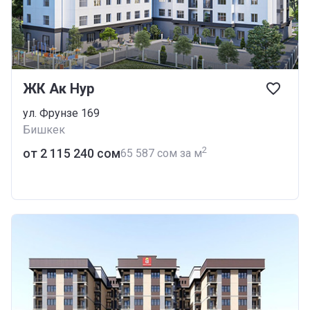
ЖК Ак Нур
ул. Фрунзе 169
Бишкек
2
от ‍2 115 240 сом
‍65 587 сом за м