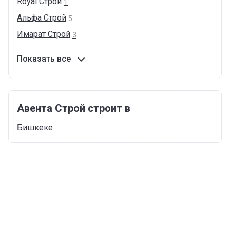
Royal
Cтрой
1
Альфа
Строй
5
Имарат
Строй
3
Показать все
Авента Строй строит в
Бишкеке