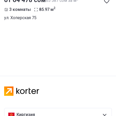
от ‍64 478 сом
‍65 587 сом за м
2
3 комнаты
85.97
м
ул. Хоперская 75
Киргизия