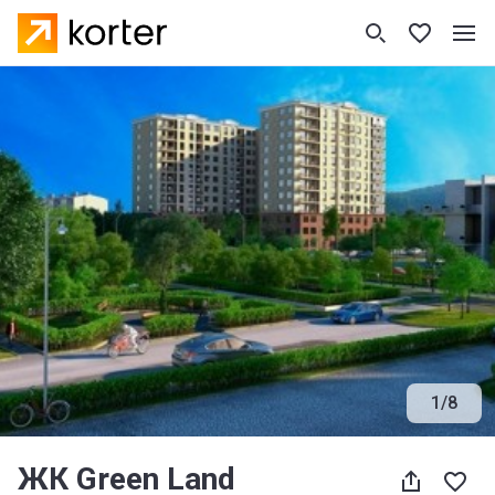
1
/
8
ЖК Green Land