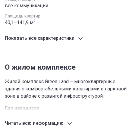
все коммуникации
Площадь квартир
2
40,1–141,9 м
Показать все характеристики
О жилом комплексе
Жилой комплекс Green Land – многоквартирные
здания с комфортабельными квартирами в парковой
зоне в районе с развитой инфраструктурой.
Где находится
ЖК Green Land в Бишкеке находится на ул. Саякбая
Читать всю информацию
Каралаева между прекрасно развитым 5-м
микрорайоном и Ботаническим садом. Рядом