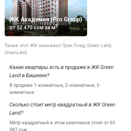
Реализация жилья
В ЖК «Грин Лэнд» можно купить квартиру площадью
ЖК Академия (Pro Group)
2
40-142 м
, в наличии жилье с высокими потолками и
2
от
‍52 470 сом
за м
эргономичными 1-2-3-комнатными планировками.
Продажа квартир производится за наличные, на
Также этот ЖК называют Грин Лэнд, Green-Land,
официальном сайте указан адрес офиса, в котором
GreenLand.
можно получить консультацию касательно
оформления рассрочки и ипотеки.
Какие квартиры есть в продаже в ЖК Green
Застройщик
Land в Бишкеке?
Здания строит компания Pro Group, начавшая свою
В продаже 1-комнатные, 2-комнатные, 3-
деятельность в 2012 году. Предприятие сооружает
комнатные.
жилые комплексы на территории Бишкека, больше
сведений о деятельности застройщика можно найти на
Сколько стоит метр квадратный в ЖК Green
официальном сайте.
Land?
Метр квадратный в этом комплексе стоит от ‍65
587 сом.