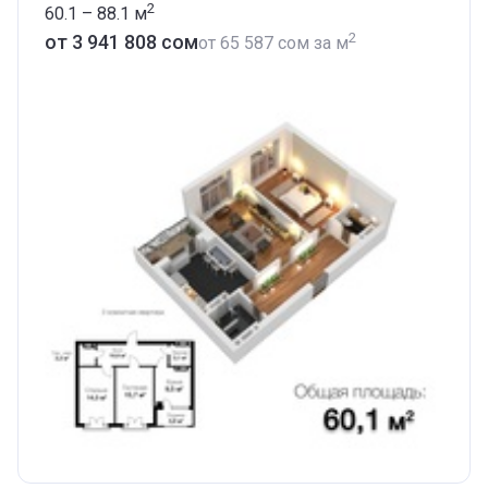
2
60.1 – 88.1
м
2
от ‍3 941 808 сом
от
‍65 587 сом
за м