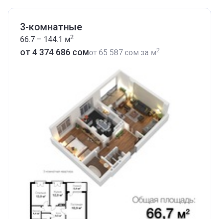
3-комнатные
2
66.7 – 144.1
м
2
от ‍4 374 686 сом
от
‍65 587 сом
за м