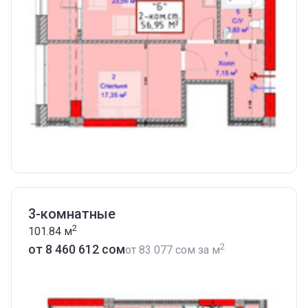
3-комнатные
2
101.84
м
2
от ‍8 460 612 сом
от
‍83 077 сом
за м