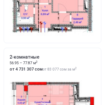
2-комнатные
2
56.95 – 77.87
м
2
от ‍4 731 307 сом
от
‍83 077 сом
за м