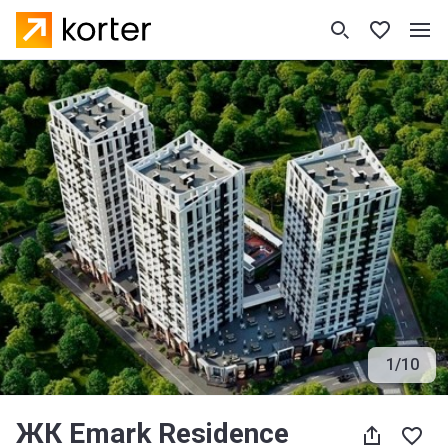
1
/
10
ЖК Emark Residence