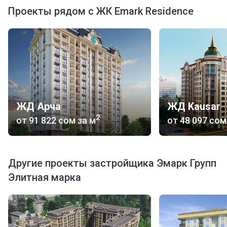
Проекты рядом с ЖК Emark Residence
ЖД Арча
ЖД Kausar
2
от
‍91 822 сом
за м
от
‍48 097 сом
Другие проекты застройщика Эмарк Групп
Элитная марка