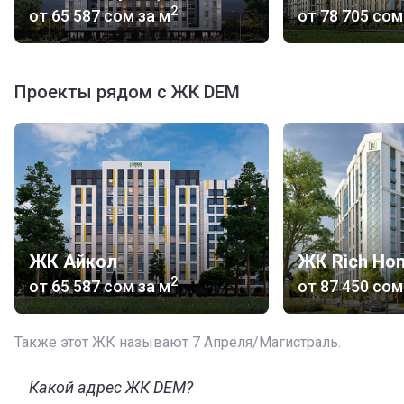
2
от
‍65 587 сом
за м
от
‍78 705 сом
Проекты рядом с ЖК DEM
ЖК Айкол
ЖК Rich Ho
2
от
‍65 587 сом
за м
от
‍87 450 сом
Также этот ЖК называют 7 Апреля/Магистраль.
Какой адрес ЖК DEM?