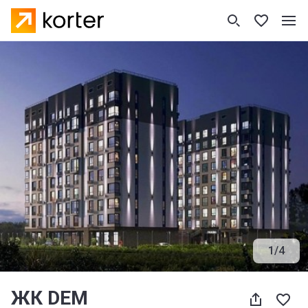
1
/
4
ЖК DEM