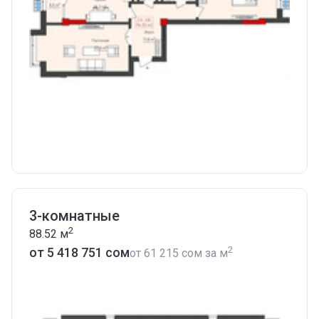
3-комнатные
2
88.52
м
2
от ‍5 418 751 сом
от
‍61 215 сом
за м