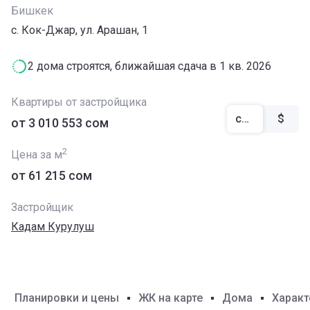
Бишкек
с. Кок-Джар, ул. Арашан, 1
2 дома строятся, ближайшая сдача в 1 кв. 2026
Квартиры от застройщика
сом
$
от ‍3 010 553 сом
2
Цена за м
от ‍61 215 сом
Застройщик
Кадам Курулуш
Планировки и цены
ЖК на карте
Дома
Характ