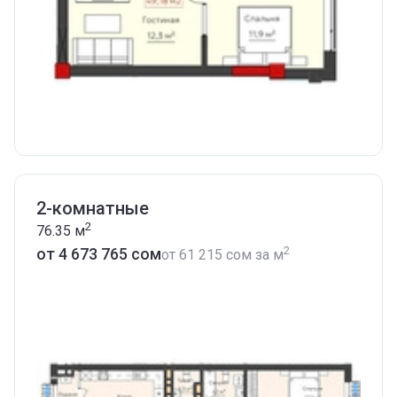
2-комнатные
2
76.35
м
2
от ‍4 673 765 сом
от
‍61 215 сом
за м