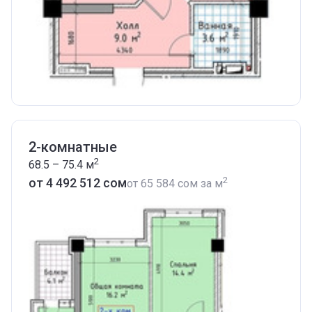
2-комнатные
2
68.5 – 75.4
м
2
от ‍4 492 512 сом
от
‍65 584 сом
за м