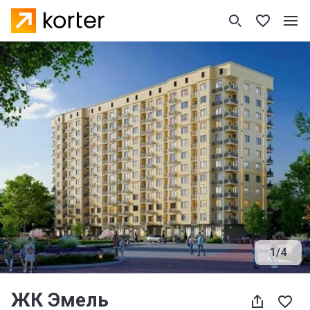
1
/
4
ЖК Эмель