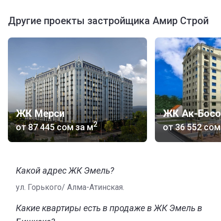
Другие проекты застройщика Амир Строй
ЖК Мерси
ЖК Ак-Босо
2
от
‍87 445 сом
за м
от
‍36 552 сом
Какой адрес ЖК Эмель?
ул. Горького/ Алма-Атинская.
Какие квартиры есть в продаже в ЖК Эмель в