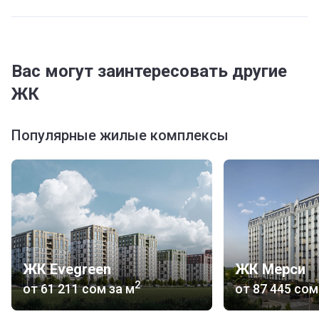
Вас могут заинтересовать другие
ЖК
Популярные жилые комплексы
ЖК Evegreen
ЖК Мерси
2
от
‍61 211 сом
за м
от
‍87 445 сом