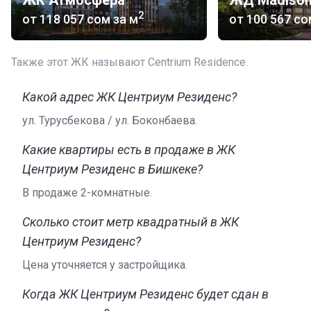
ЖК Атмосфера
ЖД Madiso
тремя и четырьмя комнатами. На выбор покупателей
2
от
‍118 057 сом
за м
от
‍100 567 с
несколько вариантов тщательно продуманных
планировок квартир. Жилье имеет площадь от 47 до
2
134 м
и потолки высотой 3,2 м.
Также этот ЖК называют Centrium Residence.
Застройщик предлагает приобрести квартиру при
условии полной единовременной оплаты. Также
Какой адрес ЖК Центриум Резиденс?
можно купить жилье в рассрочку на выгодных
ул. Турусбекова / ул. Боконбаева.
условиях.
Какие квартиры есть в продаже в ЖК
Строительная организация
Центриум Резиденс в Бишкеке?
Комплекс строится компанией «Кап Строй Кей Джи».
В продаже 2-комнатные.
Организация имеет государственную лицензию на
строительство различных зданий в соответствии с
Сколько стоит метр квадратный в ЖК
госстандартами. Ознакомиться с полным перечнем
Центриум Резиденс?
объектов строительной компании можно на страницах
ее официального сайта.
Цена уточняется у застройщика.
Когда ЖК Центриум Резиденс будет сдан в