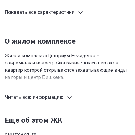
Показать все характеристики
О жилом комплексе
Жилой комплекс «Центриум Резиденс» –
современная новостройка бизнес-класса, из окон
квартир которой открываются захватывающие виды
на горы и центр Бишкека.
Локация новостройки
Читать всю информацию
Новый комплекс находится на пересечении улицы
Боконбаева и улицы Турусбекова. Это один из
наиболее благополучных престижных районов
Ещё об этом ЖК
Бишкека.
Окружающая инфраструктура
capstroy.kg