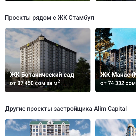
Проекты рядом с ЖК Стамбул
ЖК Ботанический сад
2
от
‍87 450 сом
за м
от
‍74 332 сом
Другие проекты застройщика Alim Capital