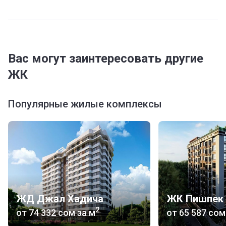
Вас могут заинтересовать другие
ЖК
Популярные жилые комплексы
ЖД Джал Хадича
2
от
‍74 332 сом
за м
от
‍65 587 сом