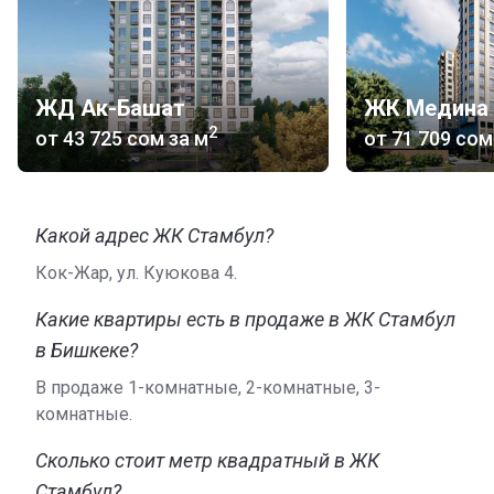
ЖД Ак-Башат
ЖК Медина
2
от
‍43 725 сом
за м
от
‍71 709 сом
Какой адрес ЖК Стамбул?
Кок-Жар, ул. Куюкова 4.
Какие квартиры есть в продаже в ЖК Стамбул
в Бишкеке?
В продаже 1-комнатные, 2-комнатные, 3-
комнатные.
Сколько стоит метр квадратный в ЖК
Стамбул?