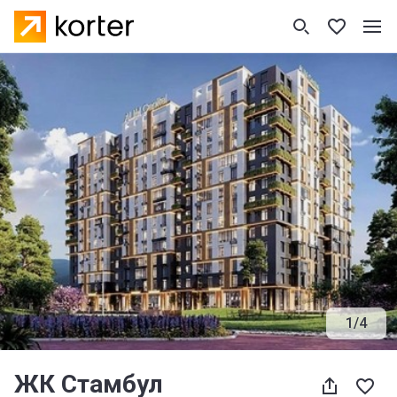
1
/
4
ЖК Стамбул