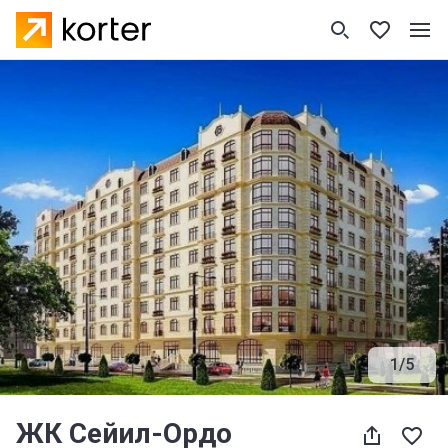
1
/
5
ЖК Сейил-Ордо