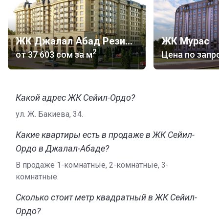
ЖК Джалал Абад Резиденс
ЖК Мурас
2
от
‍37 603 сом
за м
Цена по запр
Какой адрес ЖК Сейил-Ордо?
ул. Ж. Бакиева, 34.
Какие квартиры есть в продаже в ЖК Сейил-
Ордо в Джалал-Абаде?
В продаже 1-комнатные, 2-комнатные, 3-
комнатные.
Сколько стоит метр квадратный в ЖК Сейил-
Ордо?