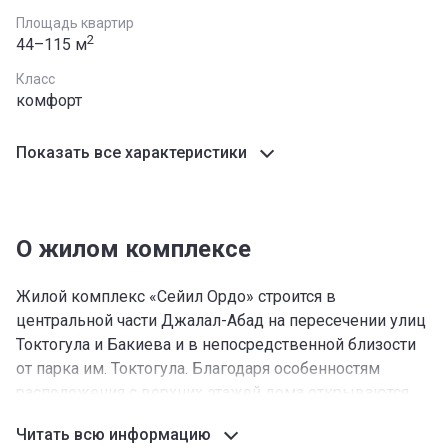
Площадь квартир
2
44–115 м
Класс
комфорт
Показать все характеристики
О жилом комплексе
Жилой комплекс «Сейил Ордо» строится в
центральной части Джалал-Абад на пересечении улиц
Токтогула и Бакиева и в непосредственной близости
от парка им. Токтогула. Благодаря особенностям
расположения с верхних этажей дома открываются
панорамы центра города и находящегося рядом
Читать всю информацию
курорта.