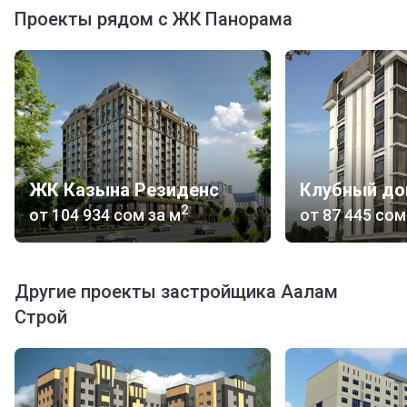
Проекты рядом с ЖК Панорама
ЖК Казына Резиденс
Клубный до
2
от
‍104 934 сом
за м
от
‍87 445 сом
Другие проекты застройщика Аалам
Строй