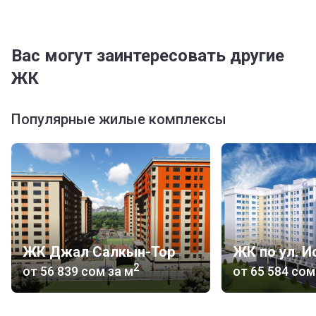
Вас могут заинтересовать другие
ЖК
Популярные жилые комплексы
ЖК Джал Салкын-Тор
2
от
‍56 839 сом
за м
от
‍65 584 сом