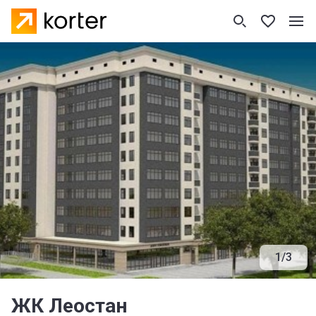
1
/
3
ЖК Леостан