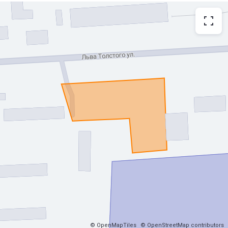
© OpenMapTiles
© OpenStreetMap contributors