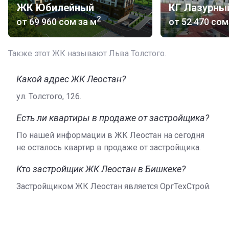
подключенными сетями: телефоном, домофоном,
ЖК Юбилейный
интернетом, кабельным телевидением.
2
от
‍69 960 сом
за м
от
‍52 470 сом
Кто построил
Строительная компания «ОргТехСтрой» основана в
Также этот ЖК называют Льва Толстого.
1958 году. Приоритетные направления деятельности
застройщика – проектирование и строительство
Какой адрес ЖК Леостан?
многоквартирных комплексов, автомобильных дорог,
ул. Толстого, 126.
объектов бытового и социально-культурного
назначения. У компании есть свое производство
Есть ли квартиры в продаже от застройщика?
стройматериалов, в том числе кирпичный завод.
По нашей информации в ЖК Леостан на сегодня
Среди известных проектов девелопера в Бишкеке –
не осталось квартир в продаже от застройщика.
ЖК «Юбилейный», ЖК «Кок-жар Плюс», ЖК «Чатыр-
Куль», ЖК «Академия».
Кто застройщик ЖК Леостан в Бишкеке?
Подробная информация о введенном в эксплуатацию
Застройщиком ЖК Леостан является ОргТехСтрой.
ЖК «Леостан» представлена на официальном сайте СК
«ОргТехСтрой».