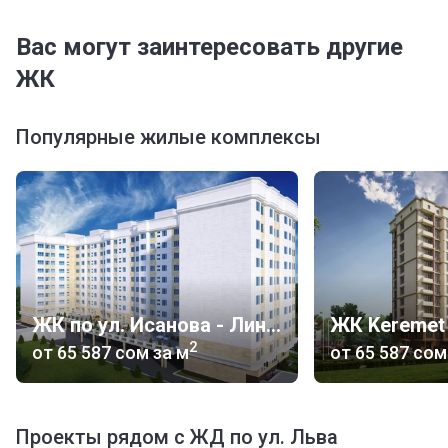
Вас могут заинтересовать другие
ЖК
Популярные жилые комплексы
ЖК по ул. Исанова - Линейная
ЖК Keremet 
2
от
‍65 587 сом
за м
от
‍65 587 сом
Проекты рядом с ЖД по ул. Льва