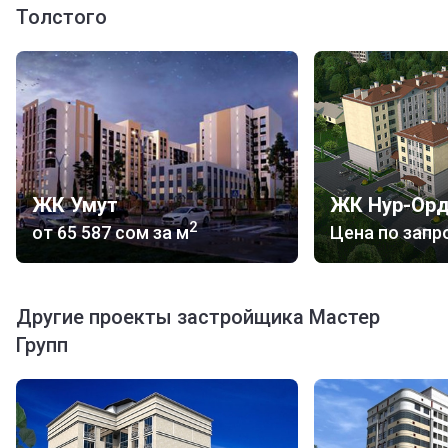
Толстого
ЖК Умут
ЖК Нур-Ор
2
от
‍65 587 сом
за м
Цена по запр
Другие проекты застройщика Мастер
Групп