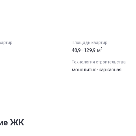
вартир
Площадь квартир
2
48,9–129,9 м
Технология строительства
монолитно-каркасная
гие ЖК