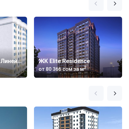
ЖК по ул. Исанова - Линейная
ЖК Elite Residence
2
от
‍80 366 сом
за м