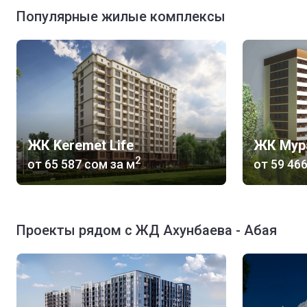
Популярные жилые комплексы
ЖК Keremet Life
ЖК Мур
2
от
‍65 587 сом
за м
от
‍59 46
Проекты рядом с ЖД Ахунбаева - Абая