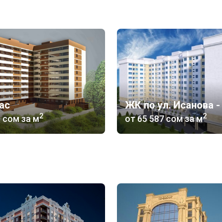
ас
2
2
6 сом
за м
от
‍65 587 сом
за м