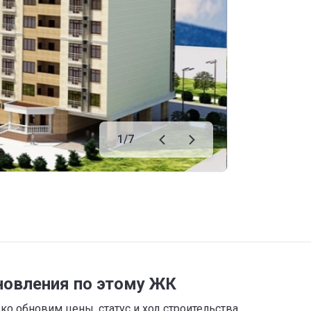
1
/
7
новления по этому ЖК
о обновим цены, статус и ход строительства,