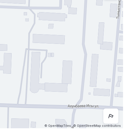
Как 
© OpenMapTiles
© OpenStreetMap contributors