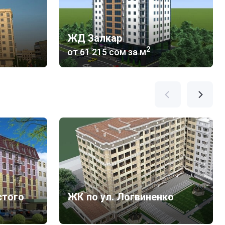
ЖД Залкар
2
от
‍61 215 сом
за м
стого
ЖК по ул. Логвиненко