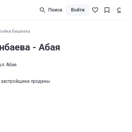
Поиск
Войти
ройки Бишкека
баева - Абая
ул. Абая
 застройщика проданы