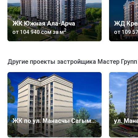
ЖК Южная Ала-Арча
ЖД Кре
2
от
‍104 940 сом
за м
от
‍109 5
Другие проекты застройщика Мастер Групп
ЖК по ул. Манасчы Сагымбая, 125
ул. Ман