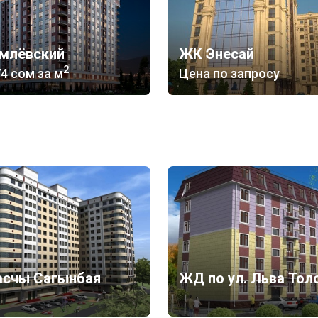
млёвский
ЖК Энесай
2
74 сом
за м
Цена по запросу
асчы Сагынбая
ЖД по ул. Льва Тол