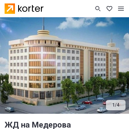
1
/
4
ЖД на Медерова