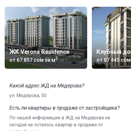
ЖК Verona Residence
Клубный до
2
от
‍67 857 сом
за м
от
‍87 445 сом
Какой адрес ЖД на Медерова?
ул. Медерова, 50.
Есть ли квартиры в продаже от застройщика?
По нашей информации в ЖД на Медерова на
сегодня не осталось квартир в продаже от