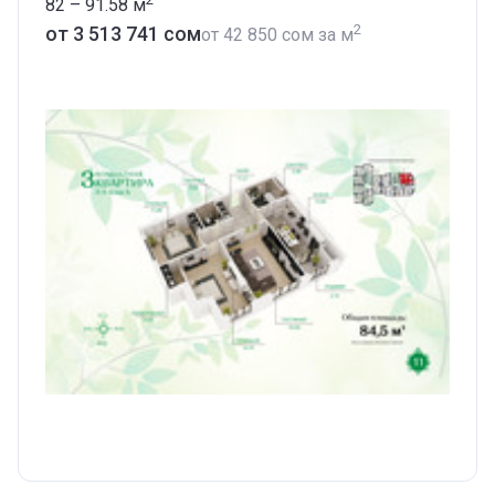
82 – 91.58
м
2
от ‍3 513 741 сом
от
‍42 850 сом
за м