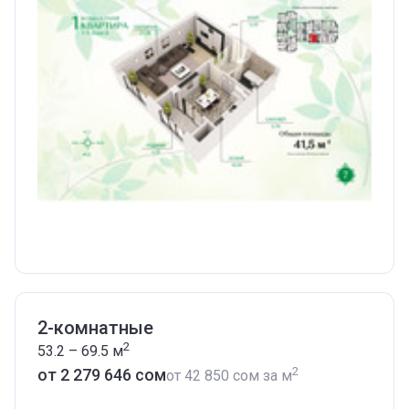
2-комнатные
2
53.2 – 69.5
м
2
от ‍2 279 646 сом
от
‍42 850 сом
за м