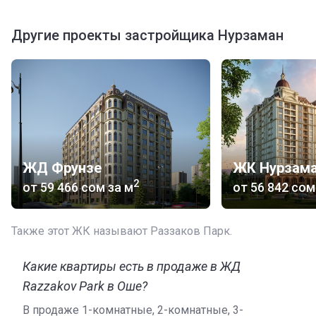
Другие проекты застройщика Нурзаман
ЖД Фрунзе
ЖК Нурзама
2
от
‍59 466 сом
за м
от
‍56 842 сом
Также этот ЖК называют Раззаков Парк.
Какие квартиры есть в продаже в ЖД
Razzakov Park в Оше?
В продаже 1-комнатные, 2-комнатные, 3-