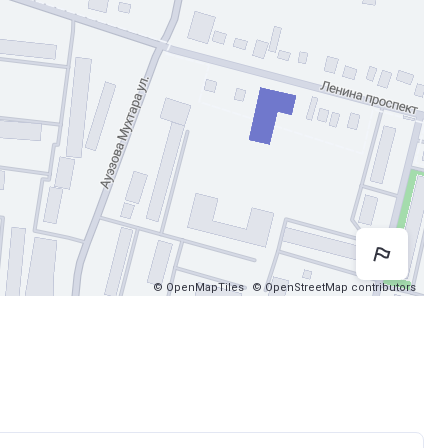
Как 
© OpenMapTiles
© OpenStreetMap contributors