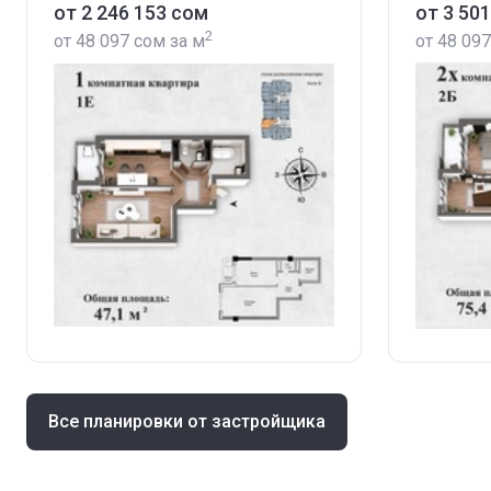
от ‍2 246 153 сом
от ‍3 50
2
от
‍48 097 сом
за м
от
‍48 09
Все планировки от застройщика