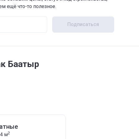
м ещё что-то полезное.
Подписаться
ак Баатыр
натные
2
.4
м