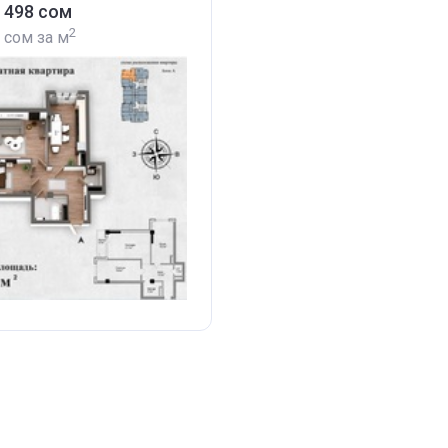
1 498 сом
2
7 сом
за м