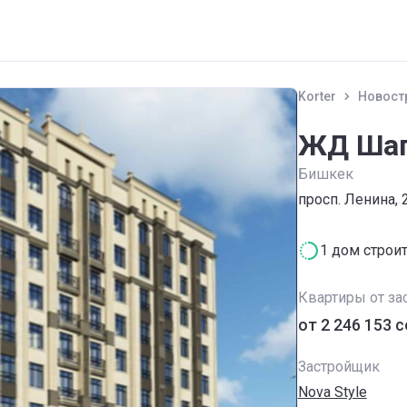
Korter
Новост
ЖД Шап
Бишкек
просп. Ленина, 
1 дом строи
Квартиры от за
от ‍2 246 153 
Застройщик
Nova Style