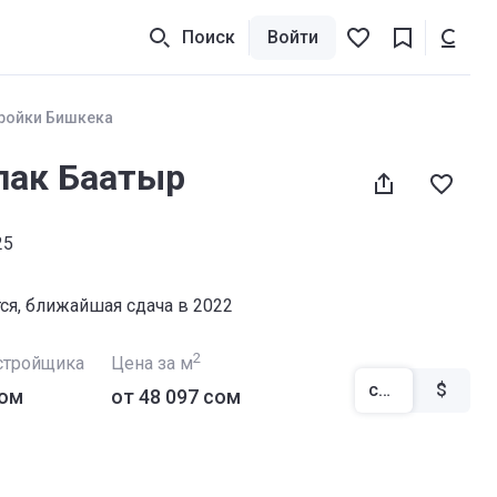
Поиск
Войти
ройки Бишкека
ак Баатыр
25
тся, ближайшая сдача в 2022
2
стройщика
Цена за м
сом
$
сом
от ‍48 097 сом