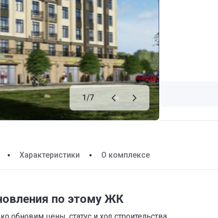
1
/
7
Характеристики
О комплексе
новления по этому ЖК
о обновим цены, статус и ход строительства,