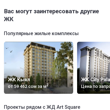
Вас могут заинтересовать другие
ЖК
Популярные жилые комплексы
ЖК Кыял
ЖК City Pal
2
от
‍59 462 сом
за м
Цена по запр
Проекты рядом с ЖД Art Square