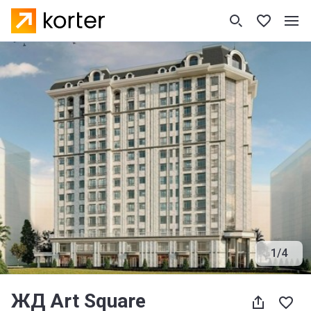
1
/
4
ЖД Art Square