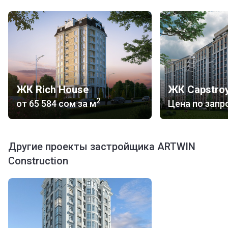
ЖК Rich House
ЖК Capstroy
2
от
‍65 584 сом
за м
Цена по запр
Другие проекты застройщика ARTWIN
Construction