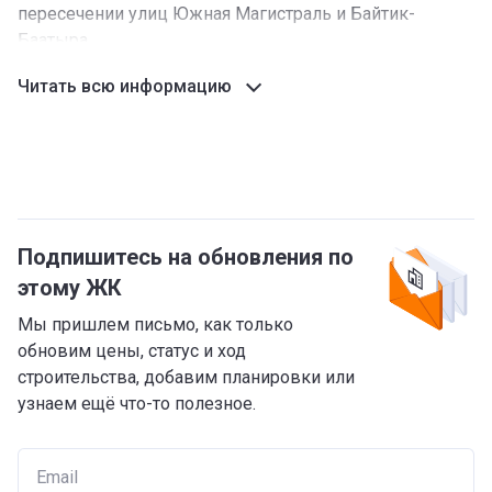
пересечении улиц Южная Магистраль и Байтик-
Баатыра.
Жилой дом «Арт Сквер» расположен в престижном и
Читать всю информацию
спокойном районе, где экологически чистый воздух и
белоснежные верхушки гор Ала-тоо, не оставят
равнодушным любителей пейзажа и ценящих
комфортное проживание.
Фасад дома отделан природным камнем белого
мрамора, который подчеркнет высокий статус
Подпишитесь на обновления по
жителей жилого дома.
этому ЖК
Рядом расположены: школа Газпром и Парк Дружбы
Мы пришлем письмо, как только
Кыргызстана и Азербайджана им. Гейдара Алиева.
обновим цены, статус и ход
«Арт Сквер» создан лучшими архитекторами столицы
строительства, добавим планировки или
по уникальному проекту с использованием
узнаем ещё что-то полезное.
передовых технологии.