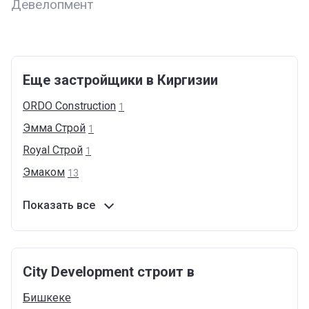
Девелопмент
Еще застройщики в Киргизии
ORDO
Construction
1
Эмма
Строй
1
Royal
Cтрой
1
Эмаком
13
Показать все
City Development строит в
Бишкеке