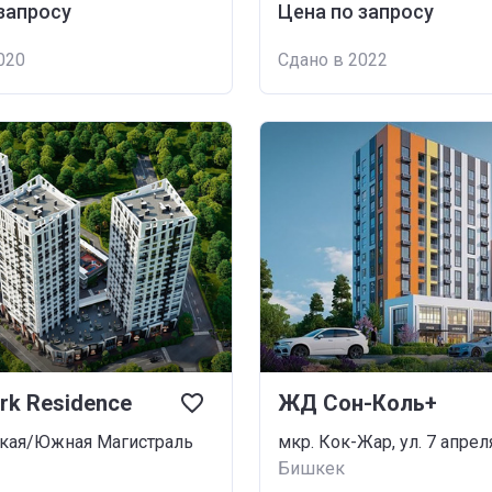
запросу
Цена по запросу
020
Сдано в 2022
k Residence
ЖД Сон-Коль+
ская/Южная Магистраль
мкр. Кок-Жар, ул. 7 апрел
Бишкек