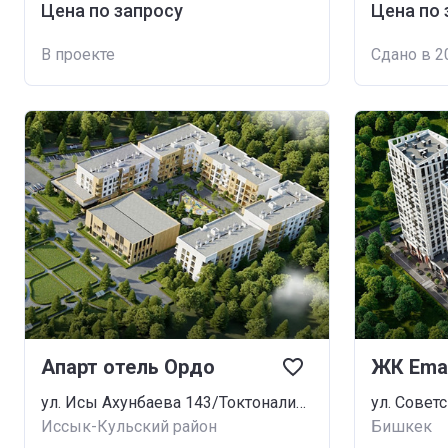
Цена по запросу
Цена по 
В проекте
Сдано в 2
Апарт отель Ордо
ЖК Emar
ул. Исы Ахунбаева 143/Токтоналиева 99
ул. Совет
Иссык-Кульский район
Бишкек