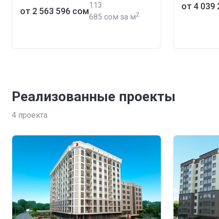
‍113
от ‍4 039
от ‍2 563 596 сом
2
685 сом за м
Реализованные проекты
4
проекта