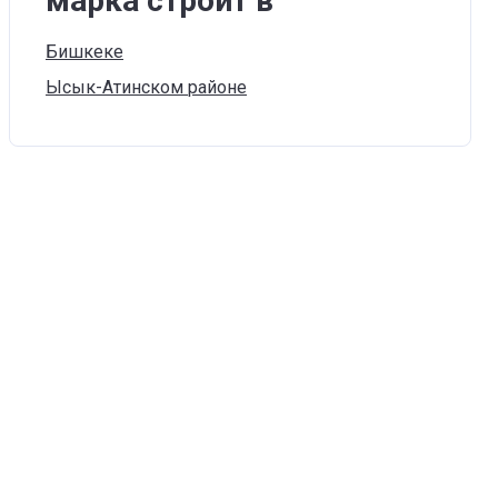
марка строит в
Бишкеке
Ысык-Атинском
районе