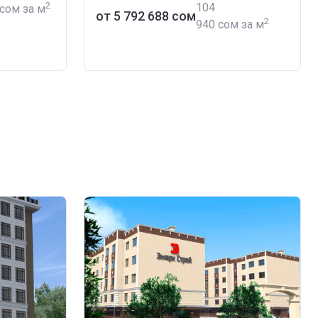
2
‍104
 сом за м
от ‍5 792 688 сом
2
940 сом за м