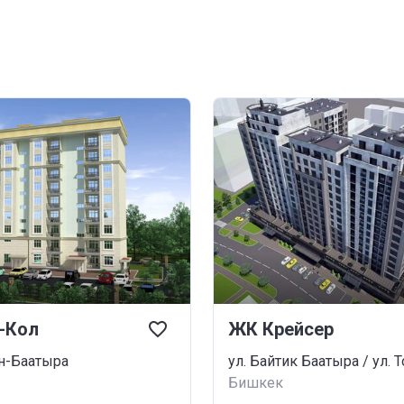
-Кол
ЖК Крейсер
н-Баатыра
Бишкек