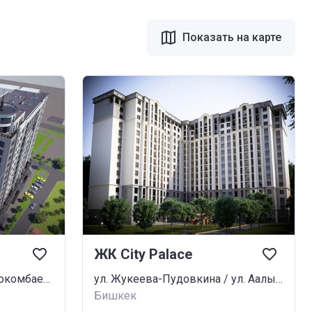
Показать на карте
ЖК City Palace
ул. Байтик Баатыра / ул. Токомбаева
ул. Жукеева-Пудовкина / ул. Аалы Токомбаева
Бишкек