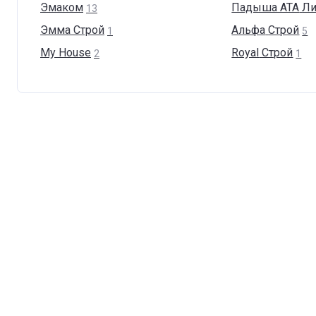
Эмаком
Падыша АТА
Ли
13
Эмма
Строй
Альфа
Строй
1
5
My
House
Royal
Cтрой
2
1