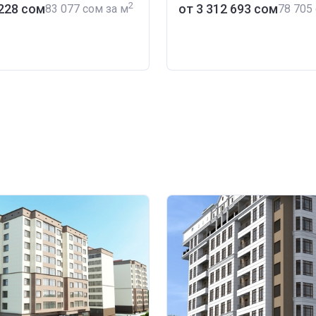
2
 228 сом
от ‍3 312 693 сом
‍83 077 сом за м
‍78 705