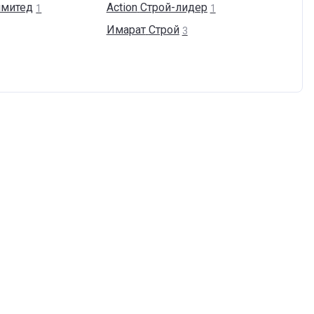
митед
Action
Cтрой-лидер
1
1
Имарат
Строй
3