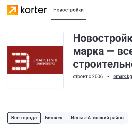
Новостройки
Жилые комплексы
Новостройк
Коттеджные городки
марка — вс
Застройщики
строительн
строит с 2006
emark.kg
Все города
Бишкек
Иссык-Атинский район