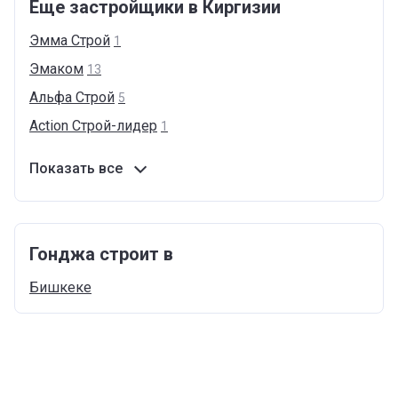
Еще застройщики в Киргизии
Эмма
Строй
1
Эмаком
13
Альфа
Строй
5
Action
Cтрой-лидер
1
Показать все
Гонджа строит в
Бишкеке