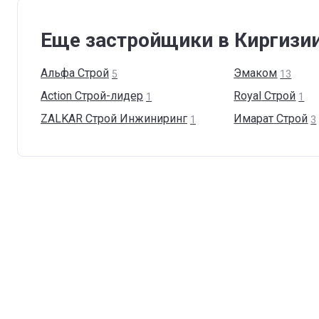
Еще застройщики в Киргизи
Альфа
Строй
Эмаком
5
13
Action
Cтрой-лидер
Royal
Cтрой
1
1
ZALKAR Строй
Инжиниринг
Имарат
Строй
1
3