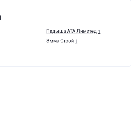
и
Падыша АТА
Лимитед
1
Эмма
Строй
1