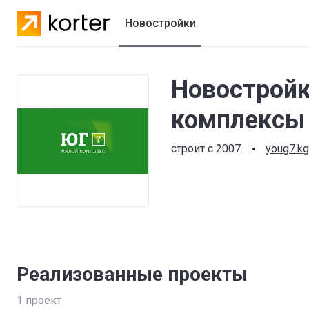
Новостройки
Жилые комплексы
Новостройк
Коттеджные городки
комплексы 
Застройщики
строит с 2007
youg7.kg
Реализованные проекты
1
проект