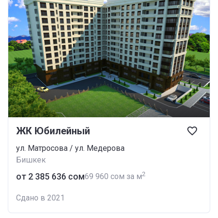
ЖК Юбилейный
ул. Матросова / ул. Медерова
Бишкек
2
от ‍2 385 636 сом
‍69 960 сом за м
Сдано в 2021