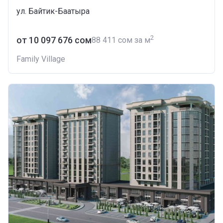
ул. Байтик-Баатыра
2
от ‍10 097 676 сом
‍88 411 сом за м
Family Village