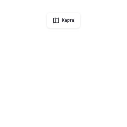
Карта
Киргизия
О Korter
Korter в мире
Связаться с Korter