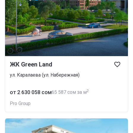
ЖК Green Land
ул. Каралаева (ул. Набережная)
2
от ‍2 630 058 сом
‍65 587 сом за м
Pro Group