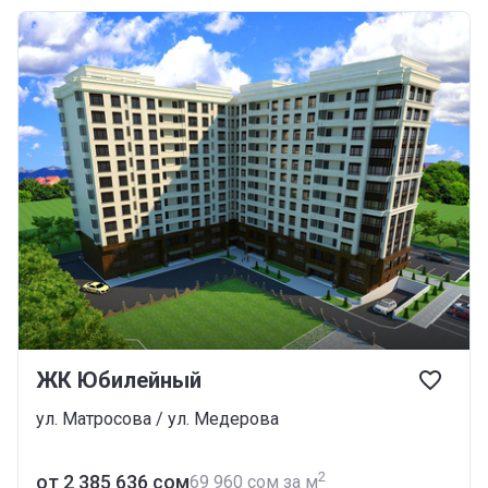
ЖК Юбилейный
ул. Матросова / ул. Медерова
2
от ‍2 385 636 сом
‍69 960 сом за м