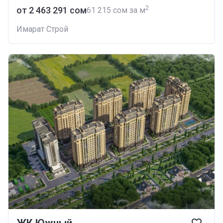
2
от ‍2 463 291 сом
‍61 215 сом за м
Имарат Строй
ЖК Южный