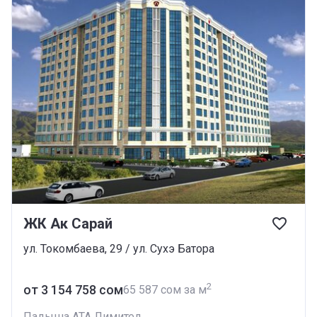
ЖК Ак Сарай
ул. Токомбаева, 29 / ул. Сухэ Батора
2
от ‍3 154 758 сом
‍65 587 сом за м
Падыша АТА Лимитед