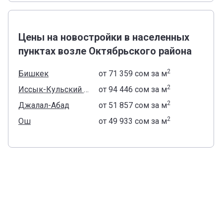
Цены на новостройки в населенных
пунктах возле Октябрьского района
2
Бишкек
от
‍71 359 сом
за м
2
Иссык-Кульский район
от
‍94 446 сом
за м
2
Джалал-Абад
от
‍51 857 сом
за м
2
Ош
от
‍49 933 сом
за м