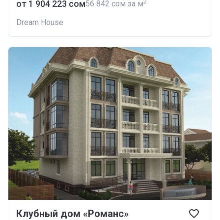
2
от ‍1 904 223 сом
‍56 842 сом за м
Dream House
Клубный дом «Романс»