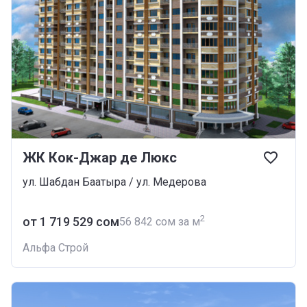
ЖК Кок-Джар де Люкс
ул. Шабдан Баатыра / ул. Медерова
2
от ‍1 719 529 сом
‍56 842 сом за м
Альфа Строй