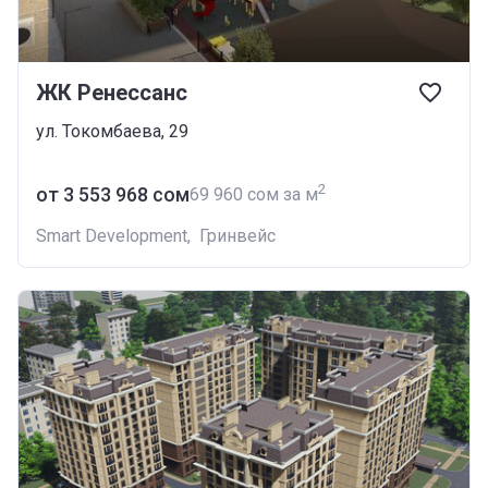
ЖК Ренессанс
ул. Токомбаева, 29
2
от ‍3 553 968 сом
‍69 960 сом за м
Smart Development
,
Гринвейс