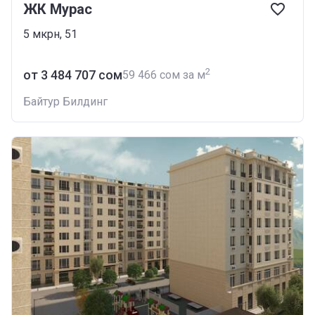
ЖК Мурас
5 мкрн, 51
2
от ‍3 484 707 сом
‍59 466 сом за м
Байтур Билдинг