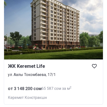
ЖК Keremet Life
ул. Аалы Токомбаева, 17/1
2
от ‍3 148 200 сом
‍65 587 сом за м
Керемет Констракшн