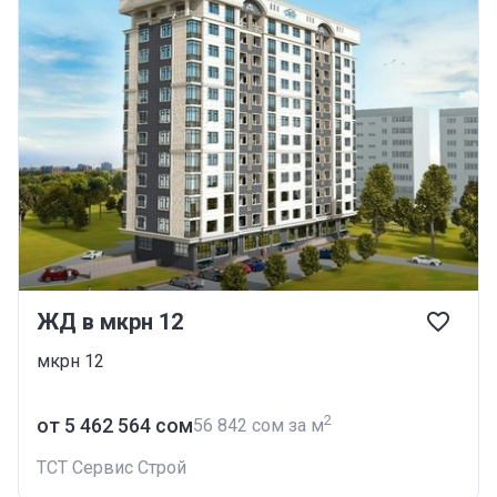
ЖД в мкрн 12
мкрн 12
2
от ‍5 462 564 сом
‍56 842 сом за м
ТСТ Сервис Строй