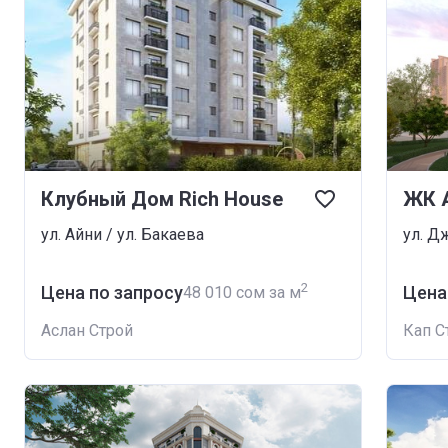
Клубный Дом Rich House
ЖК 
ул. Айни / ул. Бакаева
2
Цена по запросу
Цена
‍48 010 сом за м
Аслан Строй
Кап С