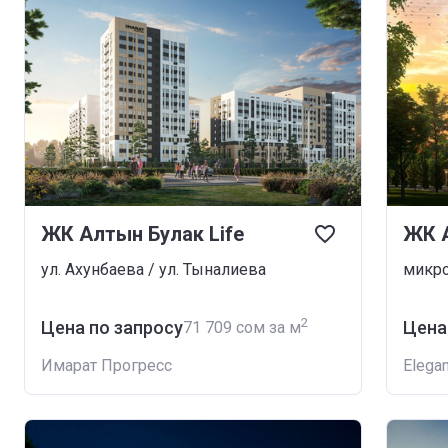
ЖК Алтын Булак Life
ЖК 
ул. Ахунбаева / ул. Тыналиева
микро
2
Цена по запросу
Цена
‍71 709 сом за м
Имарат Прогресс
Elegan