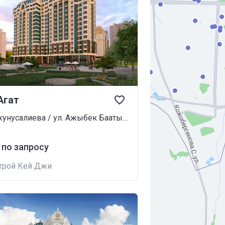
Агат
ул. Джунусалиева / ул. Ажыбек Баатыра
 по запросу
трой Кей Джи