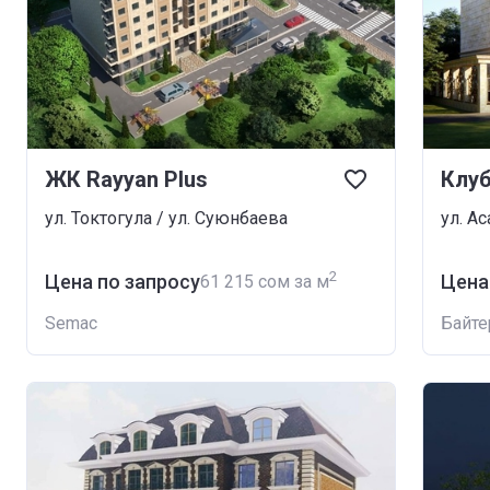
ЖК Rayyan Plus
Клуб
ул. Токтогула / ул. Суюнбаева
ул. Ас
2
Цена по запросу
Цена
‍61 215 сом за м
Semac
Байте