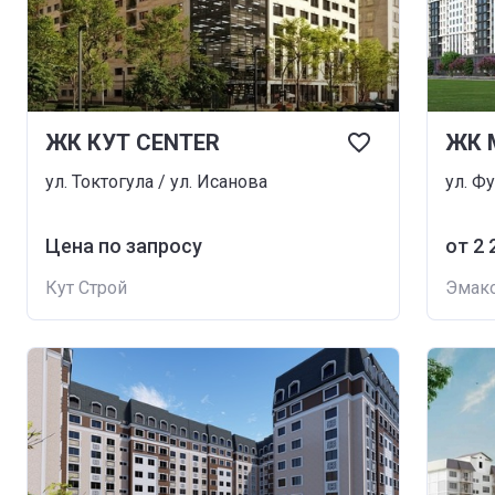
ЖК КУТ CENTER
ЖК 
ул. Токтогула / ул. Исанова
ул. Фу
Цена по запросу
от ‍2
Кут Строй
Эмак