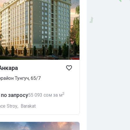
Анкара
район Тунгуч, 65/7
2
 по запросу
‍55 093 сом за м
ce Stroy
,
Barakat