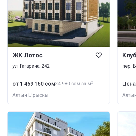
ЖК Лотос
Клуб
ул. Гагарина, 242
пер. 
2
от ‍1 469 160 сом
Цена
‍34 980 сом за м
Алтын Ырыскы
Алты