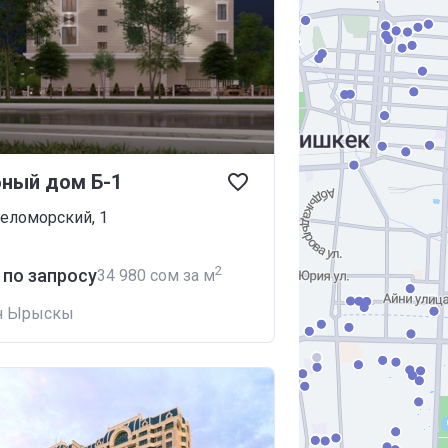
ный дом Б-1
Беломорский, 1
2
 по запросу
‍34 980 сом за м
н Ырыскы