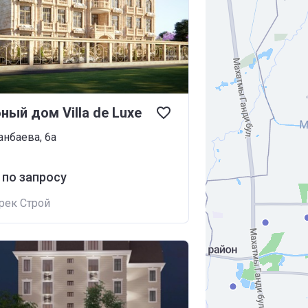
ный дом Villa de Luxe
анбаева, 6а
 по запросу
рек Строй