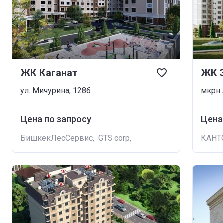
ЖК Каганат
ЖК 
ул. Мичурина, 128б
мкрн 
Цена по запросу
Цена
БишкекЛесСервис
,
GTS corp
,
КАНТ