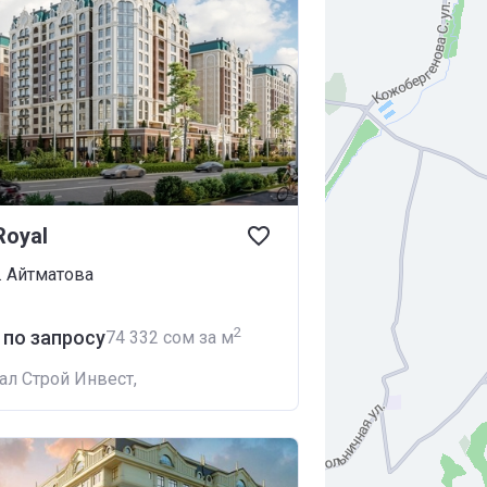
oyal
. Айтматова
2
 по запросу
‍74 332 сом за м
ал Строй Инвест
,