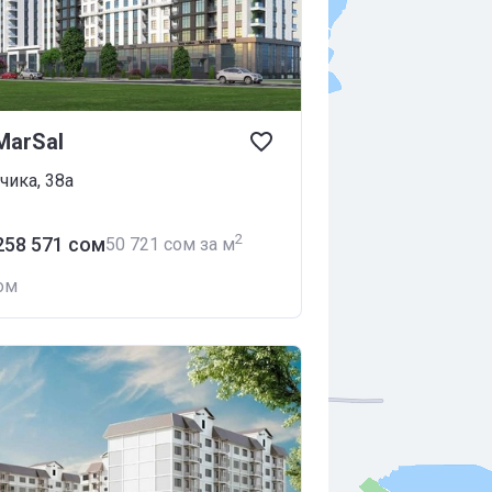
MarSal
чика, 38а
2
 258 571 сом
‍50 721 сом за м
ом