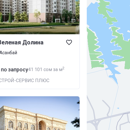
Зеленая Долина
Асанбай
2
 по запросу
‍41 101 сом за м
СТРОЙ-СЕРВИС ПЛЮС