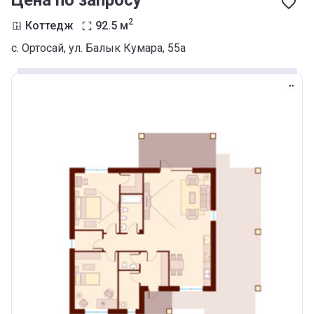
Цена по запросу
2
Коттедж
92.5
м
с. Ортосай, ул. Балык Кумара, 55а