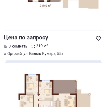
Цена по запросу
2
3 комнаты
219
м
с. Ортосай, ул. Балык Кумара, 55а