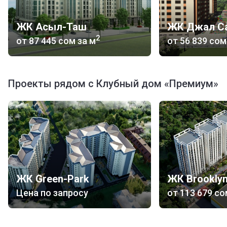
ЖК Асыл-Таш
ЖК Джал С
2
от
‍87 445 сом
за м
от
‍56 839 сом
Проекты рядом с Клубный дом «Премиум»
ЖК Green-Park
ЖК Brookly
Цена по запросу
от
‍113 679 с