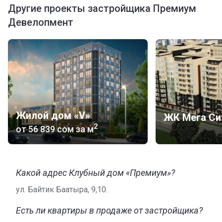
Другие проекты застройщика Премиум
Девелопмент
Жилой дом «V»
ЖК Мега Си
2
от
‍56 839 сом
за м
Какой адрес Клубный дом «Премиум»?
ул. Байтик Баатыра, 9,10.
Есть ли квартиры в продаже от застройщика?