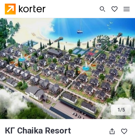
1
/
5
КГ Chaika Resort