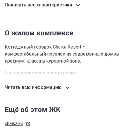
Показать все характеристики
О жилом комплексе
Коттеджный городок Chaika Resort –
комфортабельный поселок из современных домов
премиум-класса в курортной зоне.
Где расположена новостройка
КГ Chaika Resort в Сары-Ой находится рядом с
Читать всю информацию
пансионатом «Чайка» на берегу озера Иссык-Куль,
всего в трех часах езды от Бишкека.
Это одно из самых лучших мест не только для отдыха
Ещё об этом ЖК
на курорте с уникальным морским климатом, но и для
постоянного проживания. Здесь тихо и чисто,
chaika.kg
температура в холодное время года очень редко