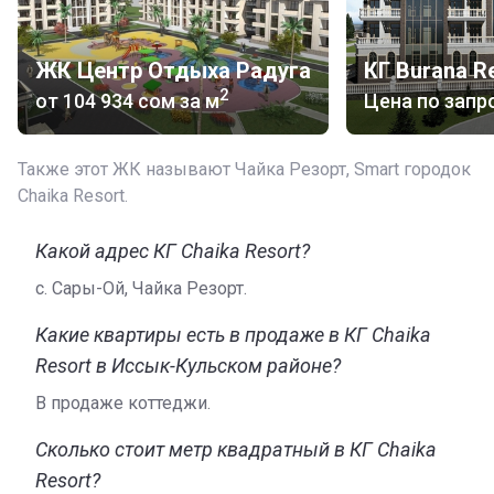
переливом воды;
спортивно-оздоровительный комплекс;
площадки с безопасным покрытием, где сможет
ЖК Центр Отдыха Радуга
КГ Burana R
играть детвора;
2
от
‍104 934 сом
за м
Цена по запр
наземная крытая парковка;
причал;
охрана;
Также этот ЖК называют Чайка Резорт, Smart городок
видеонаблюдение.
Chaika Resort.
По территории комплекса прокладываются проезды и
Какой адрес КГ Chaika Resort?
дорожки. Предусмотрена тщательно продуманная
система уличного освещения.
с. Сары-Ой, Чайка Резорт.
Жилой фонд
Какие квартиры есть в продаже в КГ Chaika
В новостройке можно купить не только коттедж, но
Resort в Иссык-Кульском районе?
также квартиру в доме с планировкой на двух или
В продаже коттеджи.
четырех хозяев. В стоимость входят окна из
четырехкамерного коричневого металлопластикового
Сколько стоит метр квадратный в КГ Chaika
профиля с трехкамерными стеклопакетами,
Resort?