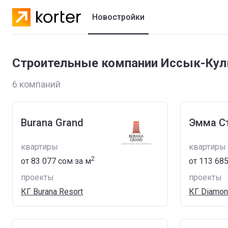
Новостройки
Жилые комплексы
Строительные компании Иссык-Кул
Коттеджные городки
6 компаний
Застройщики
Burana Grand
Эмма С
квартиры
квартиры
2
от
‍83 077 сом
за м
от
‍113 68
проекты
проекты
КГ Burana Resort
КГ Diamon