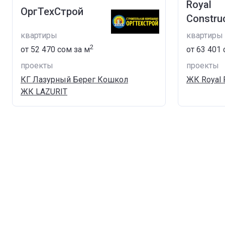
Royal
ОргТехСтрой
Constru
квартиры
квартиры
2
от
‍52 470 сом
за м
от
‍63 401
проекты
проекты
КГ Лазурный Берег Кошкол
ЖК Royal 
ЖК LAZURIT