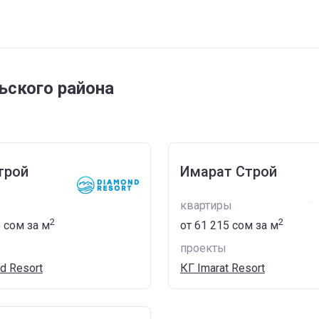
ьского района
трой
Имарат Строй
квартиры
2
2
5 сом
за м
от
‍61 215 сом
за м
проекты
d Resort
КГ Imarat Resort