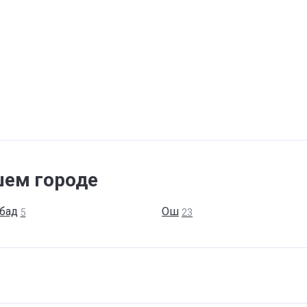
шем городе
бад
Ош
5
23