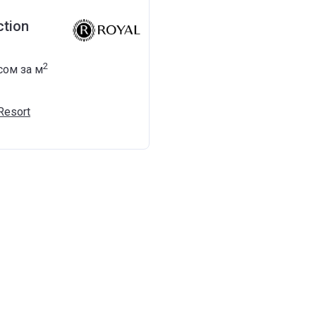
ction
2
 сом
за м
Resort