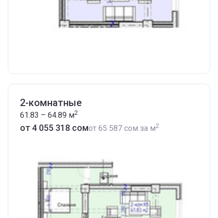
2-комнатные
2
61.83 – 64.89
м
2
от ‍4 055 318 сом
от
‍65 587 сом
за м