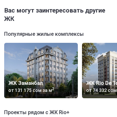
Вас могут заинтересовать другие
ЖК
Популярные жилые комплексы
ЖК Заманбап
ЖК Rio De T
2
от
‍131 175 сом
за м
от
‍74 332 сом
Проекты рядом с ЖК Rio+