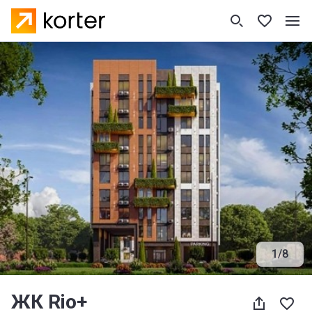
1
/
8
ЖК Rio+