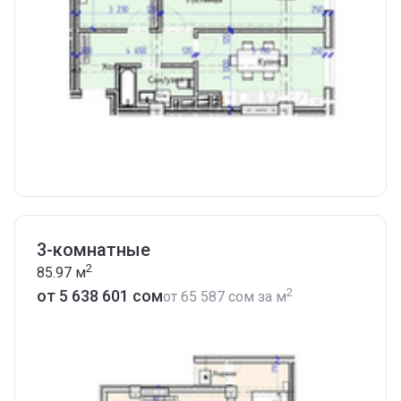
3-комнатные
2
85.97
м
2
от ‍5 638 601 сом
от
‍65 587 сом
за м