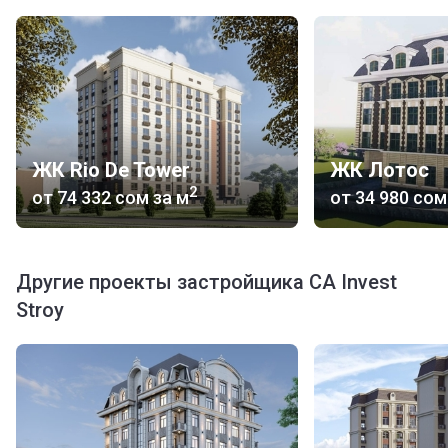
ЖК Rio De Tower
ЖК Лотос
2
от
‍74 332 сом
за м
от
‍34 980 сом
Другие проекты застройщика CA Invest
Stroy