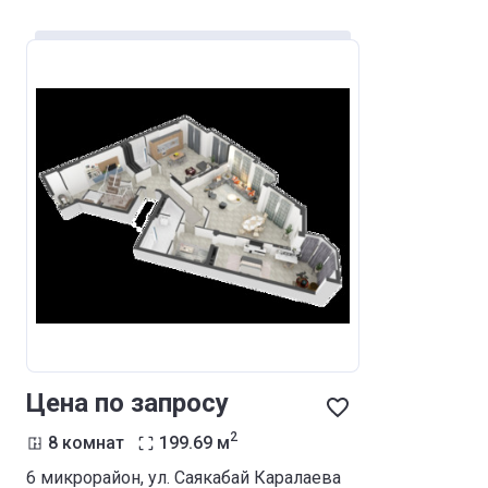
Цена по запросу
2
8 комнат
199.69
м
6 микрорайон, ул. Саякабай Каралаева