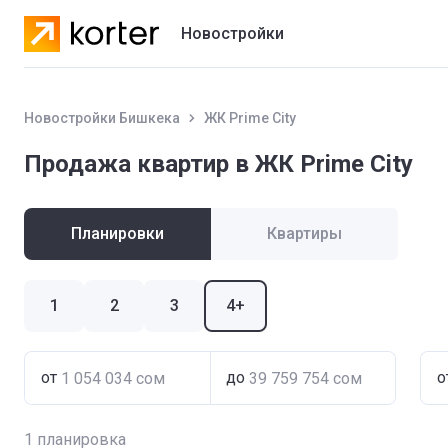
Новостройки
Жилые комплексы
Новостройки Бишкека
ЖК Prime City
Коттеджные городки
Продажа квартир в ЖК Prime City
Застройщики
Планировки
Квартиры
1
2
3
4+
от
до
о
1
планировка