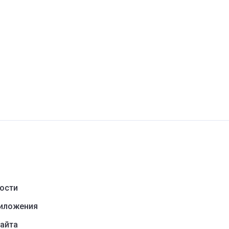
ости
риложения
айта