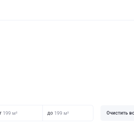
т
до
Очистить в