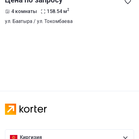
Цена по запросу
2
4 комнаты
158.54
м
ул. Баатыра / ул. Токомбаева
Киргизия