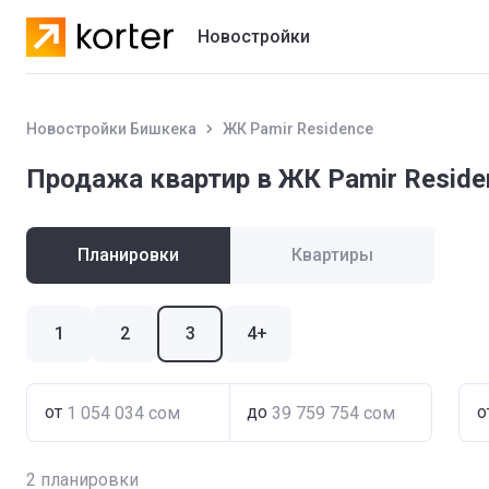
Новостройки
Жилые комплексы
Новостройки Бишкека
ЖК Pamir Residence
Коттеджные городки
Продажа квартир в ЖК Pamir Reside
Застройщики
Планировки
Квартиры
1
2
3
4+
от
до
о
2
планировки