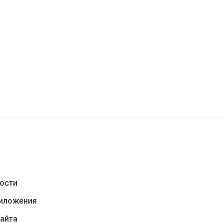
ости
риложения
айта