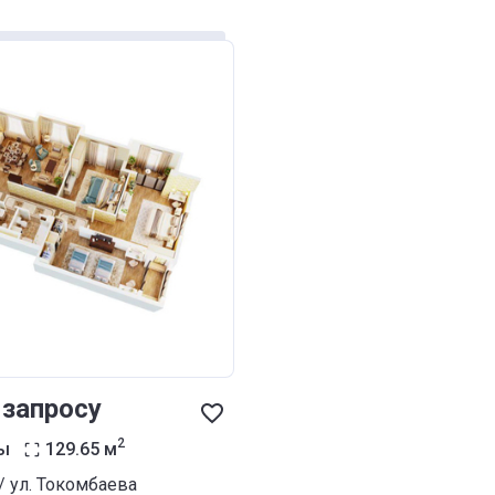
 запросу
2
ы
129.65
м
/ ул. Токомбаева