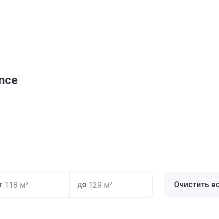
nce
т
до
Очистить в