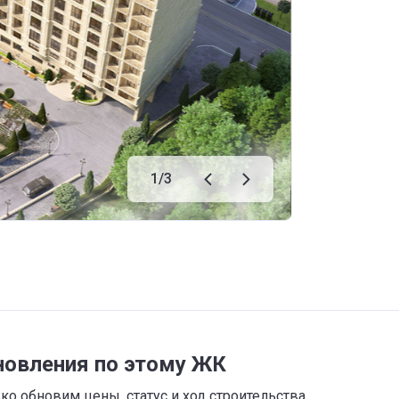
1
/
3
новления по этому ЖК
о обновим цены, статус и ход строительства,