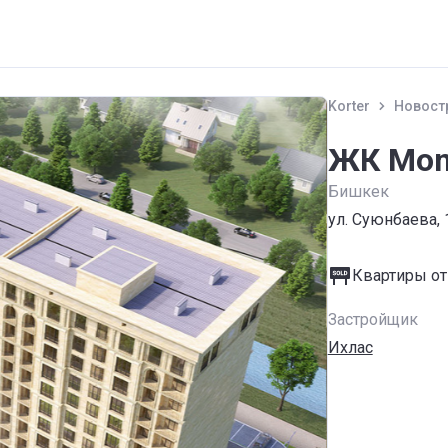
Korter
Новост
ЖК Mon
Бишкек
ул. Суюнбаева, 
Квартиры от
Застройщик
Ихлас