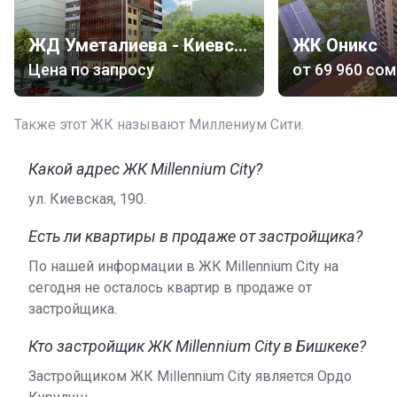
им. Кожомкула.
Транспорт
ЖД Уметалиева - Киевская
ЖК Оникс
Цена по запросу
от
‍69 960 сом
До остановки общественного транспорта двести
метров. По улице Киевской пролегает более трех
десятков маршрутов троллейбусов, автобусов.
Также этот ЖК называют Миллениум Сити.
Расстояние до железнодорожного вокзала
«Бишкек-2» составляет менее трех километров.
Какой адрес ЖК Millennium City?
Автовокзал «Восточный» расположен в четырех с
ул. Киевская, 190.
половиной километрах от новостройки. Дорога до
Международного аэропорта «Манас» займет более
Есть ли квартиры в продаже от застройщика?
сорока пяти минут.
По нашей информации в ЖК Millennium City на
Особенности комплекса
сегодня не осталось квартир в продаже от
застройщика.
Новостройка – два современных десятиэтажных
дома, построенных с применением самых передовых
Кто застройщик ЖК Millennium City в Бишкеке?
технологий, обеспечивающих максимальный комфорт,
высокую сейсмостойкость конструкции. У зданий
Застройщиком ЖК Millennium City является Ордо
монолитный железобетонный каркас и монолитный