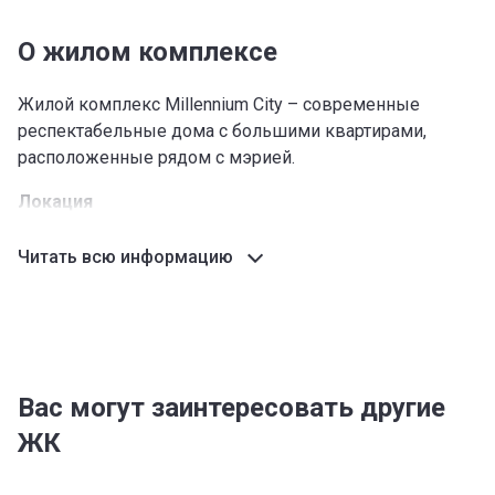
О жилом комплексе
Жилой комплекс Millennium City – современные
респектабельные дома с большими квартирами,
расположенные рядом с мэрией.
Локация
ЖК Millennium City в Бишкеке находится рядом с
Читать всю информацию
мэрией на улице Киевской в Ленинском районе
столицы. Это одно из наиболее комфортных для
проживания мест без промышленных предприятий по
соседству и с насыщенной инфраструктурой.
Что находится рядом
Вас могут заинтересовать другие
Непосредственно возле новостройки расположен
ЖК
магазин продуктов и кукольный театр. До мэрии всего
двести метров. Поблизости имеется