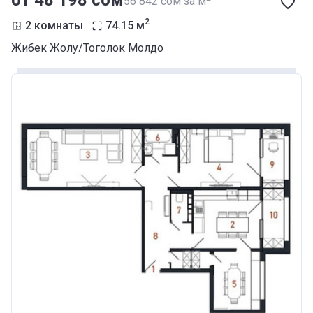
от ‍48 198 сом
‍56 842 сом за м
2
2 комнаты
74.15
м
Жибек Жолу/Тоголок Молдо