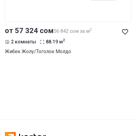
от ‍57 324 сом
2
‍56 842 сом за м
2
2 комнаты
88.19
м
Жибек Жолу/Тоголок Молдо