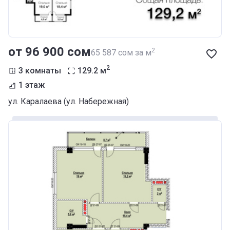
от ‍96 900 сом
2
‍65 587 сом за м
2
3 комнаты
129.2
м
1 этаж
ул. Каралаева (ул. Набережная)