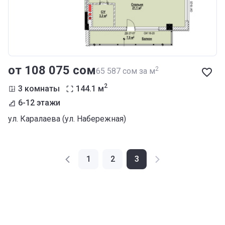
от ‍108 075 сом
2
‍65 587 сом за м
2
3 комнаты
144.1
м
6-12 этажи
ул. Каралаева (ул. Набережная)
1
2
3