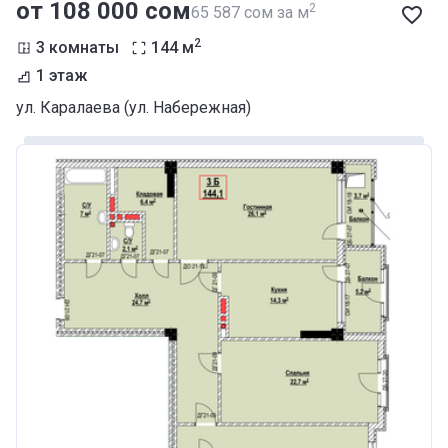
от ‍108 000 сом
2
‍65 587 сом за м
2
3 комнаты
144
м
1 этаж
ул. Каралаева (ул. Набережная)