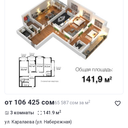
от ‍106 425 сом
2
‍65 587 сом за м
2
3 комнаты
141.9
м
ул. Каралаева (ул. Набережная)