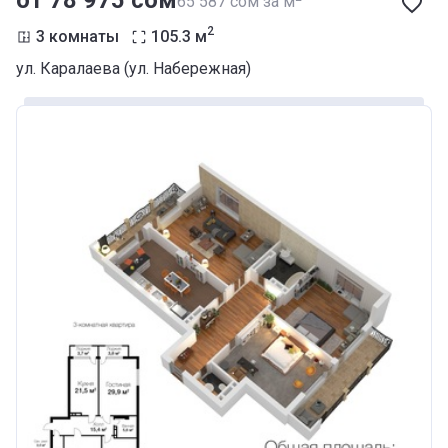
от ‍78 975 сом
‍65 587 сом за м
2
3 комнаты
105.3
м
ул. Каралаева (ул. Набережная)