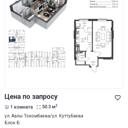
Цена по запросу
2
1 комната
50.3
м
ул. Аалы Токомбаева/ул. Куттубаева
Блок Б