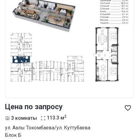
Цена по запросу
2
3 комнаты
113.3
м
ул. Аалы Токомбаева/ул. Куттубаева
Блок Б