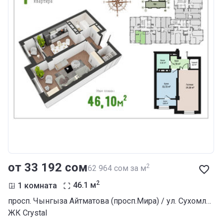
от ‍33 192 сом
2
‍62 964 сом за м
2
1 комната
46.1
м
просп. Чынгыза Айтматова (просп.Мира) / ул. Сухомлинова
ЖК Crystal