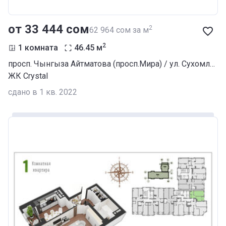
от ‍33 444 сом
2
‍62 964 сом за м
2
1 комната
46.45
м
просп. Чынгыза Айтматова (просп.Мира) / ул. Сухомлинова
ЖК Crystal
сдано в 1 кв. 2022