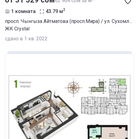
от ‍31 529 сом
‍62 964 сом за м
2
1 комната
43.79
м
просп. Чынгыза Айтматова (просп.Мира) / ул. Сухомлинова
ЖК Crystal
сдано в 1 кв. 2022