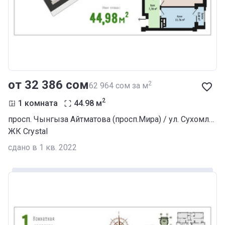
от ‍32 386 сом
2
‍62 964 сом за м
2
1 комната
44.98
м
просп. Чынгыза Айтматова (просп.Мира) / ул. Сухомлинова
ЖК Crystal
сдано в 1 кв. 2022