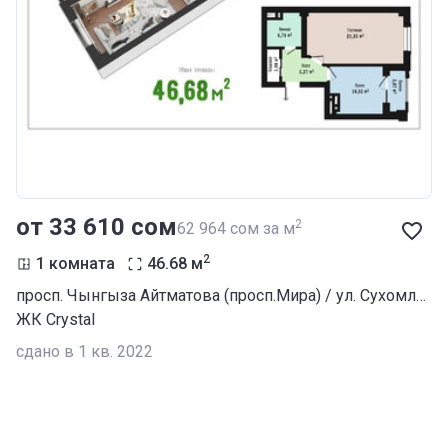
от ‍33 610 сом
2
‍62 964 сом за м
2
1 комната
46.68
м
просп. Чынгыза Айтматова (просп.Мира) / ул. Сухомлинова
ЖК Crystal
сдано в 1 кв. 2022