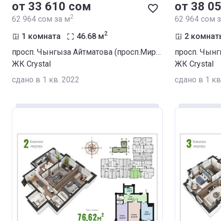
от ‍33 610 сом
от ‍38 0
2
‍62 964 сом за м
‍62 964 сом 
2
1 комната
46.68
м
2 комнат
просп. Чынгыза Айтматова (просп.Мира) / ул. Сухомлинова
ЖК Crystal
ЖК Crystal
сдано в 1 кв. 2022
сдано в 1 кв