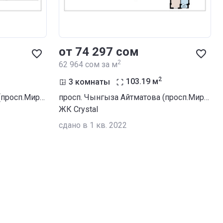
от ‍74 297 сом
2
‍62 964 сом за м
2
3 комнаты
103.19
м
просп. Чынгыза Айтматова (просп.Мира) / ул. Сухомлинова
просп. Чынгыза Айтматова (просп.Мира) / ул. Сухомлинова
ЖК Crystal
сдано в 1 кв. 2022