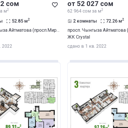
52 сом
от ‍52 027 сом
2
2
за м
‍62 964 сом за м
2
2
ы
52.85
м
2 комнаты
72.26
м
просп. Чынгыза Айтматова (просп.Мира) / ул. Сухомлинова
ЖК Crystal
. 2022
сдано в 1 кв. 2022