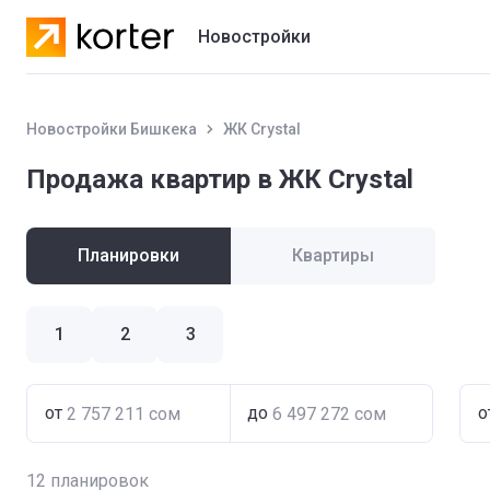
Новостройки
Жилые комплексы
Новостройки Бишкека
ЖК Crystal
Коттеджные городки
Продажа квартир в ЖК Crystal
Застройщики
Планировки
Квартиры
1
2
3
от
до
о
12
планировок