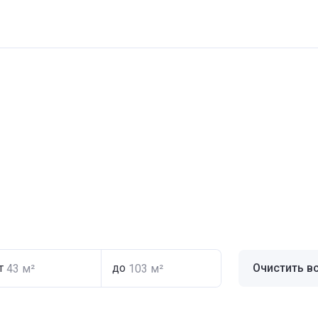
т
до
Очистить в