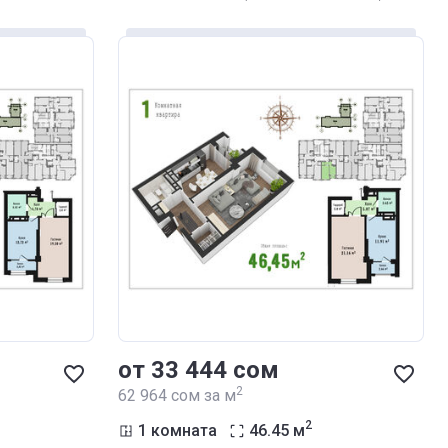
от ‍33 444 сом
2
‍62 964 сом за м
2
1 комната
46.45
м