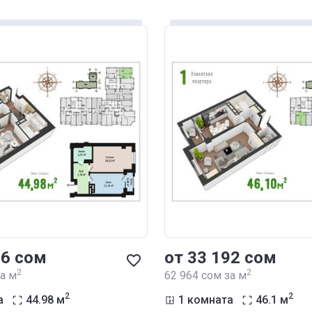
86 сом
от ‍33 192 сом
2
2
за м
‍62 964 сом за м
2
2
а
44.98
м
1 комната
46.1
м