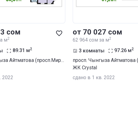
03 сом
от ‍70 027 сом
2
2
за м
‍62 964 сом за м
2
2
ы
89.31
м
3 комнаты
97.26
м
просп. Чынгыза Айтматова (просп.Мира) / ул. Сухомлинова
ЖК Crystal
. 2022
сдано в 1 кв. 2022