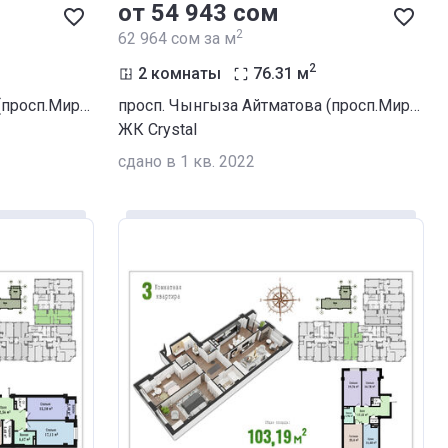
от ‍54 943 сом
2
‍62 964 сом за м
2
2 комнаты
76.31
м
просп. Чынгыза Айтматова (просп.Мира) / ул. Сухомлинова
просп. Чынгыза Айтматова (просп.Мира) / ул. Сухомлинова
ЖК Crystal
сдано в 1 кв. 2022