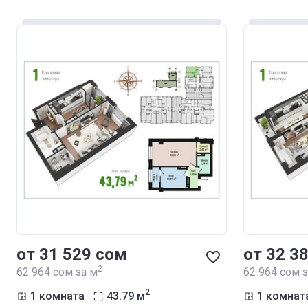
от ‍31 529 сом
от ‍32 3
2
‍62 964 сом за м
‍62 964 сом 
2
1 комната
43.79
м
1 комнат