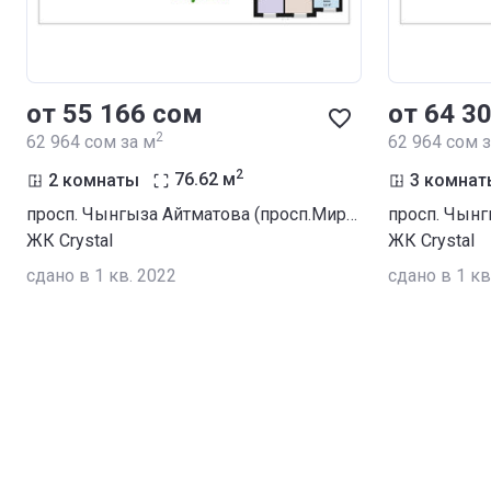
от ‍55 166 сом
от ‍64 3
2
‍62 964 сом за м
‍62 964 сом 
2
2 комнаты
76.62
м
3 комнат
просп. Чынгыза Айтматова (просп.Мира) / ул. Сухомлинова
ЖК Crystal
ЖК Crystal
сдано в 1 кв. 2022
сдано в 1 кв