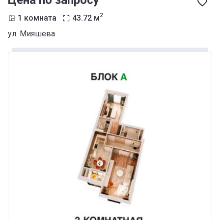
Цена по запросу
2
1 комната
43.72
м
ул. Мияшева