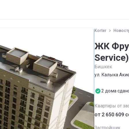
Korter
Новост
ЖК Фрун
Service)
Бишкек
ул. Калыка Акие
2 дома сдан
Квартиры от за
от ‍2 650 609 
Застройщик