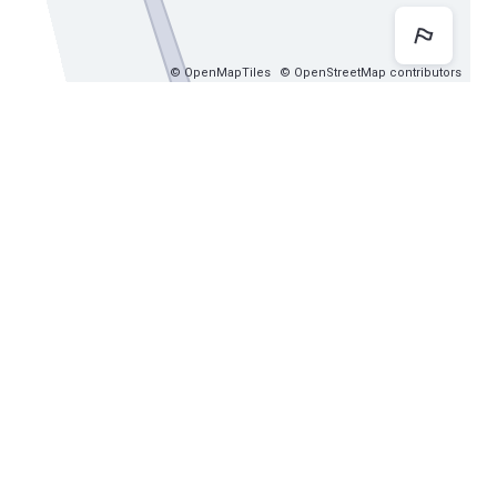
Как 
© OpenMapTiles
© OpenStreetMap contributors