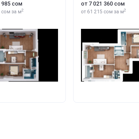
5 985 сом
от ‍7 021 360 сом
2
2
5 сом
за м
от
‍61 215 сом
за м