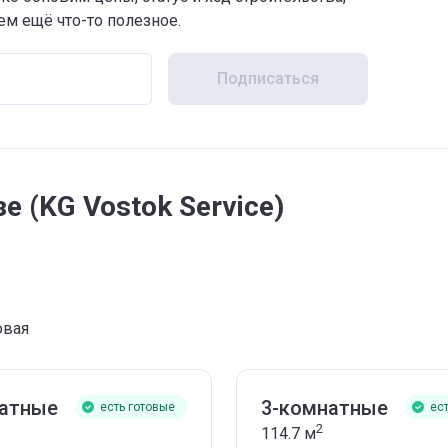
м ещё что-то полезное.
Подписаться
 (KG Vostok Service)
овая
натные
3-комнатные
есть готовые
ес
2
114.7
м