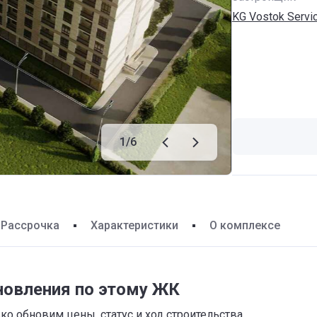
KG Vostok Servi
1
/
6
Рассрочка
Характеристики
О комплексе
новления по этому ЖК
о обновим цены, статус и ход строительства,