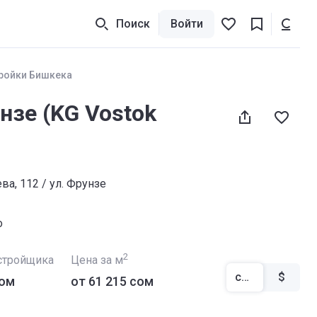
Поиск
Войти
ройки Бишкека
зе (KG Vostok
ва, 112 / ул. Фрунзе
о
2
стройщика
Цена за м
сом
$
сом
от ‍61 215 сом