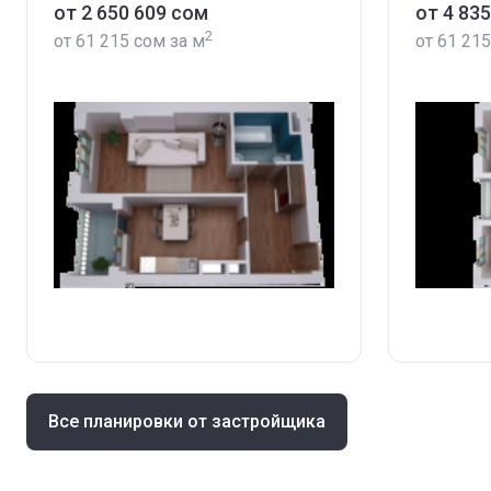
от ‍2 650 609 сом
от ‍4 83
2
от
‍61 215 сом
за м
от
‍61 21
Все планировки от застройщика